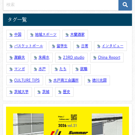
タグ一覧
中国
地域スポーツ
木蘭酒家
バスケットボール
留学生
日常
インタビュー
潔癖夫
朱舜水
23RD studio
China Report
マンガ
水戸
たち
就職
CULTURE TIPS
水戸商工会議所
徳川光圀
茨城大学
茨城
歴史