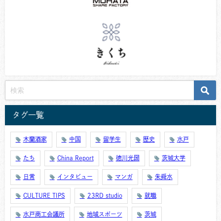
タグ一覧
木蘭酒家
中国
留学生
歴史
水戸
たち
China Report
徳川光圀
茨城大学
日常
インタビュー
マンガ
朱舜水
CULTURE TIPS
23RD studio
就職
水戸商工会議所
地域スポーツ
茨城