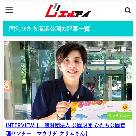
国営ひたち海浜公園の記事一覧
インタビュー
INTERVIEW【一般財団法人 公園財団 ひたち公園管
理センター マウリダ ケリムさん】