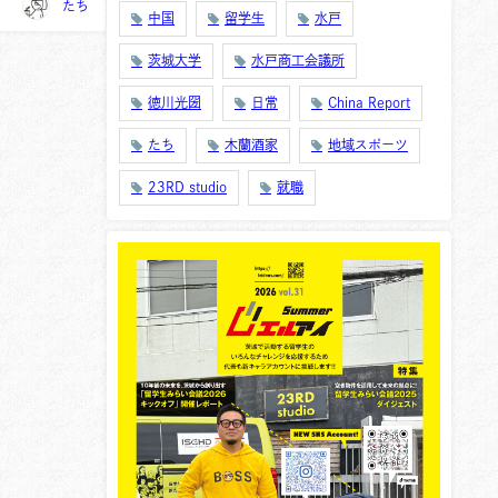
たち
中国
留学生
水戸
茨城大学
水戸商工会議所
徳川光圀
日常
China Report
たち
木蘭酒家
地域スポーツ
23RD studio
就職