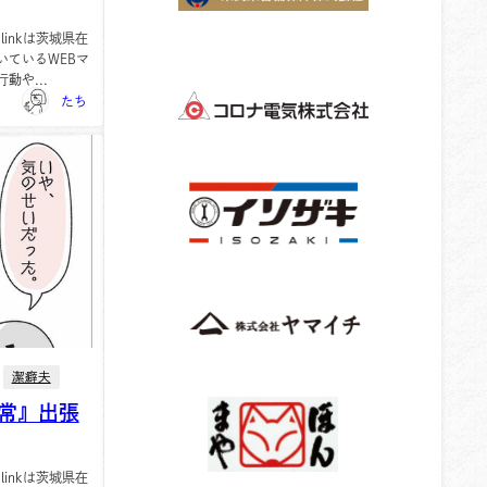
-linkは茨城県在
いているWEBマ
動や...
たち
潔癖夫
常』出張
-linkは茨城県在