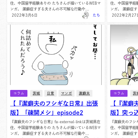
住、中国留学経験ありの たちさんが描いているWEBマ
住、中国留学経
ンガ。 潔癖症すぎる夫さんの不可解な行動や...
ンガ。 潔癖症す
2022年3月6日
たち
2022年2月27
コラム
茨城
日常
マンガ
潔癖夫
コラム
茨
【『潔癖夫のフシギな日常』出張
【『潔癖
版】「疎開メシ」episode2
版】突っ
『潔癖夫のフシギな日常』fa-external-linkは茨城県在
『潔癖夫のフシギな日
住、中国留学経験ありの たちさんが描いているWEBマ
住、中国留学経
ンガ。 潔癖症すぎる夫さんの不可解な行動や...
ンガ。 潔癖症す