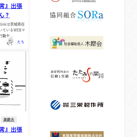
常』出張
ん？
-linkは茨城県在
いているWEBマ
動や...
たち
潔癖夫
常』出張