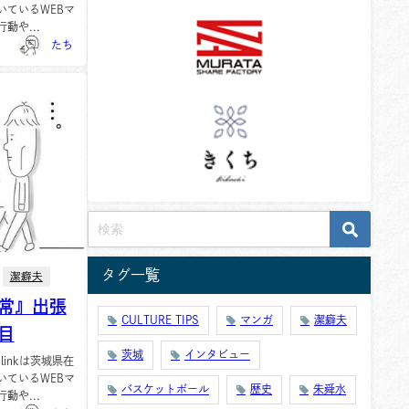
いているWEBマ
動や...
たち
タグ一覧
潔癖夫
常』出張
CULTURE TIPS
マンガ
潔癖夫
目
茨城
インタビュー
-linkは茨城県在
いているWEBマ
バスケットボール
歴史
朱舜水
動や...