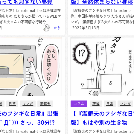
あっても起きない昼寝
版】全然休まらない昼寝
常』fa-external-linkは茨城県在
『潔癖夫のフシギな日常』fa-external
験ありの たちさんが描いているWEBマ
住、中国留学経験ありの たちさんが描
ぎる夫さんの不可解な行動や...
ンガ。 潔癖症すぎる夫さんの不可解な行
日
たち
2022年3月13日
城
日常
マンガ
潔癖夫
コラム
茨城
日常
マンガ
夫のフシギな日常』出張
【『潔癖夫のフシギな日
；ﾟДﾟ))) さっ、30分!?
版】もはや別の生き物
常』fa-external-linkは茨城県在
『潔癖夫のフシギな日常』fa-external