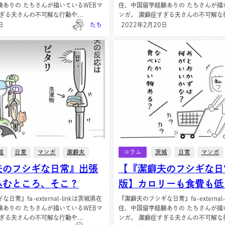
験ありの たちさんが描いているWEBマ
住、中国留学経験ありの たちさんが描
ぎる夫さんの不可解な行動や...
ンガ。 潔癖症すぎる夫さんの不可解な行
日
たち
2022年2月20日
城
日常
マンガ
潔癖夫
コラム
茨城
日常
マンガ
夫のフシギな日常』出張
【『潔癖夫のフシギな日
込むところ、そこ？
版】カロリーも食費も低
常』fa-external-linkは茨城県在
『潔癖夫のフシギな日常』fa-external
験ありの たちさんが描いているWEBマ
住、中国留学経験ありの たちさんが描
ぎる夫さんの不可解な行動や...
ンガ。 潔癖症すぎる夫さんの不可解な行