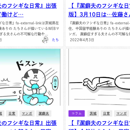
夫のフシギな日常』出張
【『潔癖夫のフシギな日
ど働けど…
版】3月10日は…佐藤さ
常』fa-external-linkは茨城県在
『潔癖夫のフシギな日常』fa-external
験ありの たちさんが描いているWEBマ
住、中国留学経験ありの たちさんが描
ぎる夫さんの不可解な行動や...
ンガ。 潔癖症すぎる夫さんの不可解な行
日
たち
2022年4月3日
城
日常
マンガ
潔癖夫
コラム
茨城
日常
マンガ
夫のフシギな日常』出張
【『潔癖夫のフシギな日