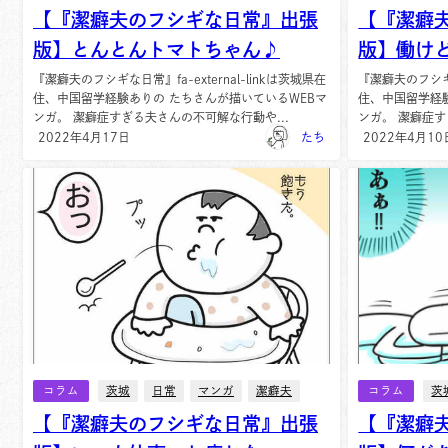
【『潔癖夫のフシギな日常』出張
【『潔癖
版】とんとんトマトちゃん♪
版】働け
『潔癖夫のフシギな日常』fa-external-linkは茨城県在
『潔癖夫のフシギな日
住、中国留学経験ありの たちさんが描いているWEBマ
住、中国留学経
ンガ。 潔癖症すぎる夫さんの不可解な行動や...
ンガ。 潔癖症す
2022年4月17日
たち
2022年4月10
コラム
茨城
日常
マンガ
潔癖夫
コラム
茨
【『潔癖夫のフシギな日常』出張
【『潔癖