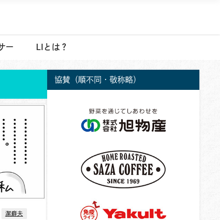
サー
LIとは？
協賛（順不同・敬称略）
潔癖夫