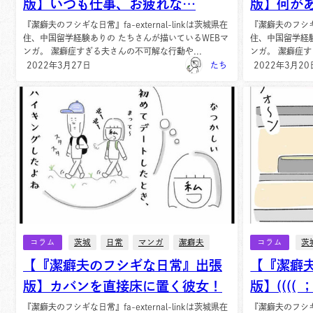
版】いつも仕事、お疲れな…
版】何が
『潔癖夫のフシギな日常』fa-external-linkは茨城県在
『潔癖夫のフシギな日
住、中国留学経験ありの たちさんが描いているWEBマ
住、中国留学経
ンガ。 潔癖症すぎる夫さんの不可解な行動や...
ンガ。 潔癖症す
2022年3月27日
たち
2022年3月20
コラム
茨城
日常
マンガ
潔癖夫
コラム
茨
【『潔癖夫のフシギな日常』出張
【『潔癖
版】カバンを直接床に置く彼女！
版】(((( 
『潔癖夫のフシギな日常』fa-external-linkは茨城県在
『潔癖夫のフシギな日