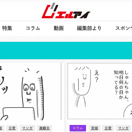
特集
コラム
動画
編集部より
スポン
城
日常
マンガ
潔癖夫
コラム
茨城
日常
マンガ