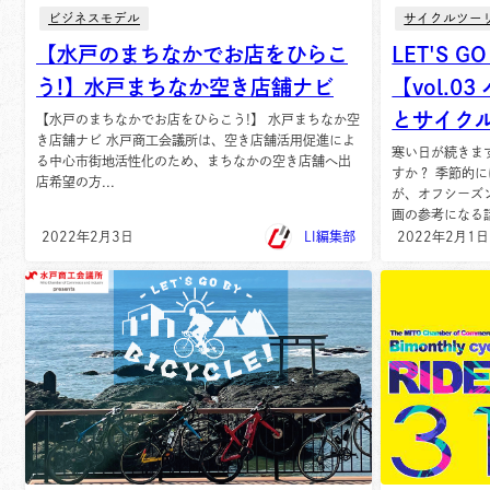
ビジネスモデル
サイクルツー
【水戸のまちなかでお店をひらこ
LET'S GO
う!】水戸まちなか空き店舗ナビ
【vol.
とサイク
【水戸のまちなかでお店をひらこう!】 水戸まちなか空
き店舗ナビ 水戸商工会議所は、空き店舗活用促進によ
寒い日が続きま
る中心市街地活性化のため、まちなかの空き店舗へ出
すか？ 季節的
店希望の方...
が、オフシーズ
画の参考になる話.
2022年2月3日
LI編集部
2022年2月1日