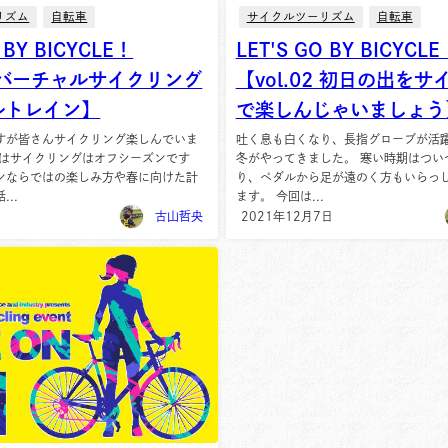
リズム
自転車
サイクルツーリズム
自転車
 BY BICYCLE！
LET'S GO BY BICYCLE
03 バーチャルサイクリング
【vol.02 初日の出を
ルトレイン】
で楽しんじゃいましょう
すが皆さんサイクリング楽しんでいま
吐く息も白くなり、長指グローブが活
にはサイクリングはオフシーズンです
冬がやってきました。 寒い時期はつい
ンならではの楽しみ方や春に向けた計
り、ペダルから足が遠のく方もいらっ
..
ます。 今回は...
古山哲央
2021年12月7日