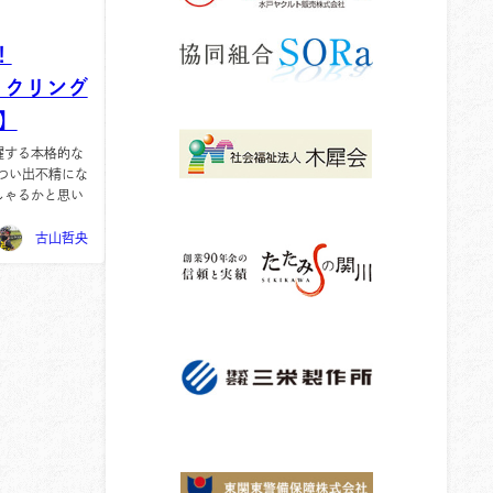
！
サイクリング
】
躍する本格的な
つい出不精にな
しゃるかと思い
古山哲央