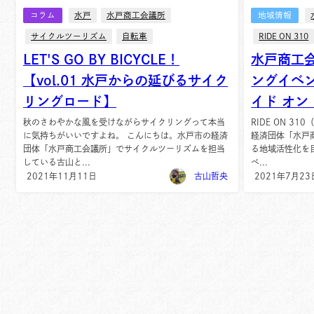
コラム
水戸
水戸商工会議所
地域情報
サイクルツーリズム
自転車
RIDE ON 310
LET'S GO BY BICYCLE！
水戸商工
【vol.01 水戸からの延びるサイク
ングイベント
リングロード】
イド オン
秋のさわやかな風を受けながらサイクリングって本当
RIDE ON 3
に気持ちがいいですよね。 こんにちは。水戸市の経済
経済団体「水戸
団体「水戸商工会議所」でサイクルツーリズムを担当
る地域活性化を
している古山と...
ベ...
2021年11月11日
古山哲央
2021年7月23