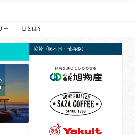
サー
LIとは？
協賛（順不同・敬称略）