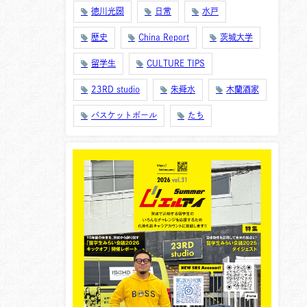
徳川光圀
日常
水戸
歴史
China Report
茨城大学
留学生
CULTURE TIPS
23RD studio
朱舜水
木蘭酒家
バスケットボール
たち