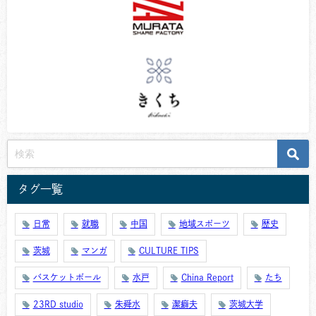
タグ一覧
日常
就職
中国
地域スポーツ
歴史
茨城
マンガ
CULTURE TIPS
バスケットボール
水戸
China Report
たち
23RD studio
朱舜水
潔癖夫
茨城大学