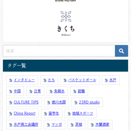
タグ一覧
インタビュー
たち
バスケットボール
水戸
中国
日常
朱舜水
就職
CULTURE TIPS
徳川光圀
23RD studio
China Report
留学生
地域スポーツ
水戸商工会議所
マンガ
茨城
木蘭酒家