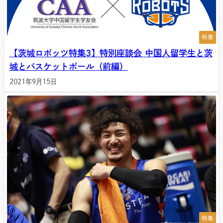
特集
【茨城ロボッツ特集3】特別座談会 中国人留学生と茨
城とバスケットボール（前編）
2021年9月15日
特集