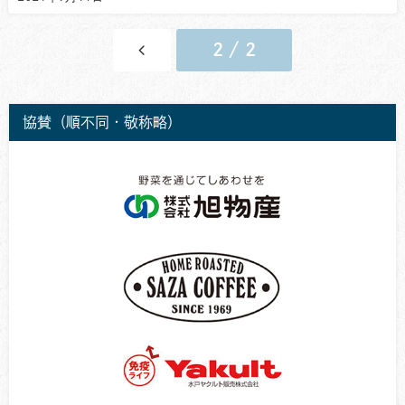
2 / 2
協賛（順不同・敬称略）