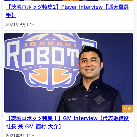
【茨城ロボッツ特集2】Player Interview【遥天翼選
手】
2021年9月12日
特集
【茨城ロボッツ特集１】GM Interview【代表取締役
社長 兼 GM 西村 大介】
2021年9月11日