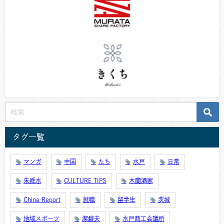
タグ一覧
マンガ
中国
たち
水戸
日常
朱舜水
CULTURE TIPS
木蘭酒家
China Report
就職
留学生
茨城
地域スポーツ
潔癖夫
水戸商工会議所