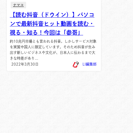
ナマコ
【読む抖音（ドウイン）】パソコ
ンで最新抖音ヒット動画を読む・
視る・知る！今回は「参哥」
約10兆円市場とも言われる抖音。しかしサービス対象
を実質中国人に限定しています。そのため抖音が生み
出す新しいビジネスや文化が、日本人に伝わるまで大
きな時差があり...
2022年3月30日
LI編集部