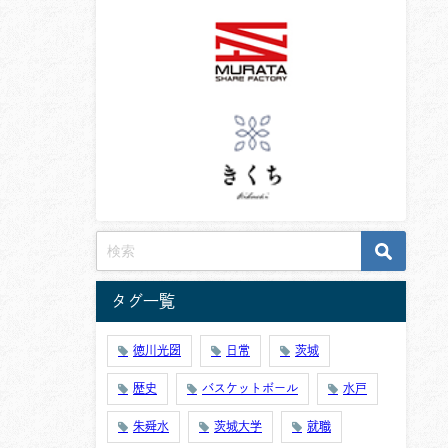
タグ一覧
徳川光圀
日常
茨城
歴史
バスケットボール
水戸
朱舜水
茨城大学
就職