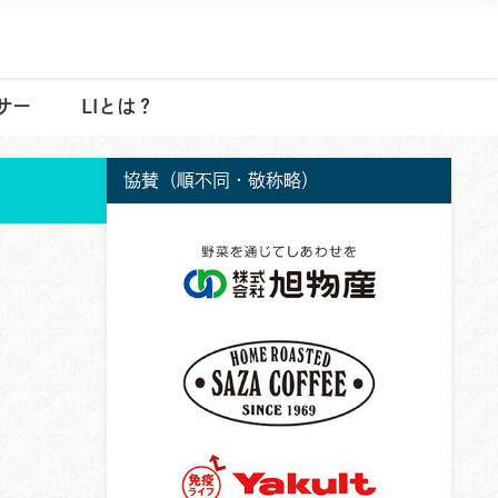
サー
LIとは？
協賛（順不同・敬称略）