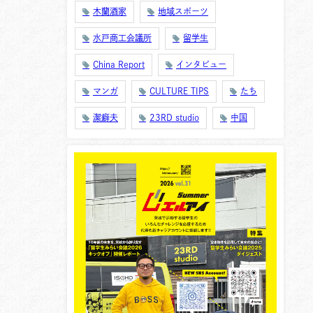
木蘭酒家
地域スポーツ
水戸商工会議所
留学生
China Report
インタビュー
マンガ
CULTURE TIPS
たち
潔癖夫
23RD studio
中国