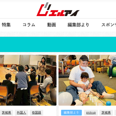
特集
コラム
動画
編集部より
スポン
茨城県
外国人
母国語
編集部より
pickup
茨城県