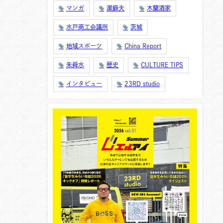
マンガ
潔癖夫
木蘭酒家
水戸商工会議所
茨城
地域スポーツ
China Report
朱舜水
歴史
CULTURE TIPS
インタビュー
23RD studio