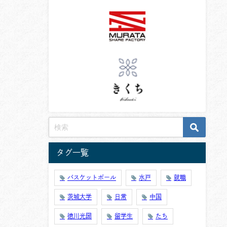
タグ一覧
バスケットボール
水戸
就職
茨城大学
日常
中国
徳川光圀
留学生
たち