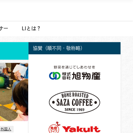
サー
LIとは？
協賛（順不同・敬称略）
外国人