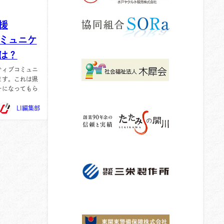
援
コミュニケ
は？
イティブコミュニ
ます。これは県
ーになってもら
LI編集部