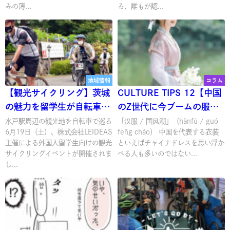
みの薄...
る、誰もが認...
地域情報
コラム
【観光サイクリング】茨城
CULTURE TIPS 12【中国
の魅力を留学生が自転車で
のZ世代に今ブームの服と
再発見
言えば…】
水戸駅周辺の観光地を自転車で巡る
「汉服 / 国风潮」（hànfú / guó
6月19日（土）、株式会社LEIDEAS
fēng cháo） 中国を代表する衣装
主催による外国人留学生向けの観光
といえばチャイナドレスを思い浮か
サイクリングイベントが開催されま
べる人も多いのではない...
し...