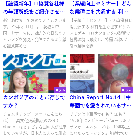
【謹賀新年】LI協賛各社様
【業績向上セミナー】どん
の年頭所感をご紹介させて
な業種にも共通する 利益
いただきます
を生み出すビジネスモデル
新年あけましておめでとうございま
【業績向上セミナー】どんな業種に
す。 今年も『LI』は「茨城×中
も共通する 利益を生み出すビジネ
国」をテーマに、魅力的な日常やチ
スモデル コロナショックの影響で
ャレンジを発見・発信できるよう誠
経営環境は激変し、特需に沸いた一
心誠意努めさ...
部の業種を除...
コラム
コラム
カンボジアのことご存じで
China Report No.14「中
すか？
華圏でも愛されているサザ
ンオールスターズの楽曲」
チョムリアップ・スオ（こんにち
サザンは中華圏で有名？ 無名？
は）！ 異文化交流拠点の23RD
1978年にメジャーデビューしたサ
studioにはさまざまな国の人が往来
ザンオールスターズは、40年以上
していますが、日本人にとって馴染
にわたってトップを走り続けてい