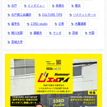
水戸
インタビュー
朱舜水
歴史
水戸商工会議所
CULTURE TIPS
バスケットボール
留学生
23RD studio
日常
木蘭酒家
徳川光圀
潔癖夫
マンガ
茨城
中国
茨城大学