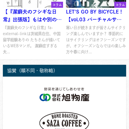
コラム
コラム
【『潔癖夫のフシギな日
LET'S GO BY BICYCLE！
常』出張版】もはや別の生
【vol.03 バーチャルサイ
き物
クリングとサイクルトレイ
『潔癖夫のフシギな日常』fa-
寒い日が続きますが皆さんサイクリ
external-linkは茨城県在住、中国
ング楽しんでいますか？ 季節的に
ン】
留学経験ありの たちさんが描いて
はサイクリングはオフシーズンです
いるWEBマンガ。 潔癖症すぎる
が、オフシーズンならではの楽しみ
夫...
方や春に向け...
協賛（順不同・敬称略）