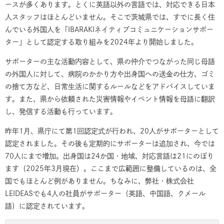
ースが多くあります。とくに英語以外の言語では、対応できる日本
人スタッフはほとんどいません。そこで茨城県では、すでに長く住
んでいる外国人を「IBARAKIネイティブコミュニケーションサポー
ター」として認定する取り組みを2024年より開始しました。
サポーターの主な活動内容として、県の仲介でつながった同じ母語
の外国人に対して、病院のかかり方や出身国への送金の仕方、ゴミ
の捨て方など、日常生活に関するルールなどをアドバイスしていま
す。また、県から依頼された災害情報やイベント情報を母語に翻訳
し、発信する活動も行っています。
昨年1月、県庁にて第1回認定式が行われ、20人がサポーターとして
認定されました。その後も定期的にサポーターは追加され、今では
70人にまで増加。出身国は24か国・地域、対応言語は21にのぼり
ます（2025年3月現在）。ここまで広範囲に整備しているのは、全
国でもほとんど例がありません。ちなみに、弊社・株式会社
LEIDEASでも4人の社員がサポーター（英語、中国語、クメール
語）に認定されています。