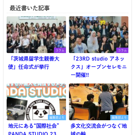
最近書いた記事
コラム
コラム
「茨城県留学生親善大
「23RD studio アネッ
使」任命式が挙行
クス」オープンセレモニ
ー開催!!
編集部より
編集部より
地元にある“国際社会”
多文化交流会がつなぐ地
PANDA STUDIO 23
域の輪