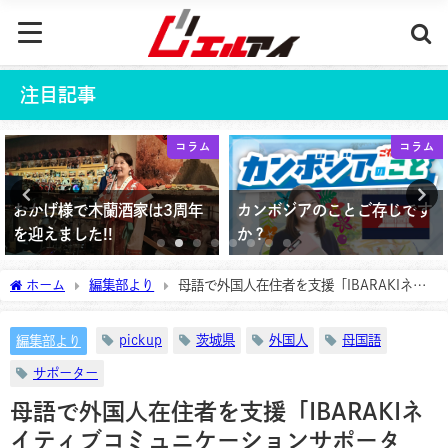
注目記事
コラム
コラム
おかげ様で木蘭酒家は3周年
カンボジアのことご存じです
を迎えました!!
か？
2026年5月30日
2025年9月22日
ホーム
編集部より
母語で外国人在住者を支援「IBARAKIネイ
ティブコミュニケーションサポーター」とは？
pickup
茨城県
外国人
母国語
編集部より
サポーター
母語で外国人在住者を支援「IBARAKIネ
イティブコミュニケーションサポータ