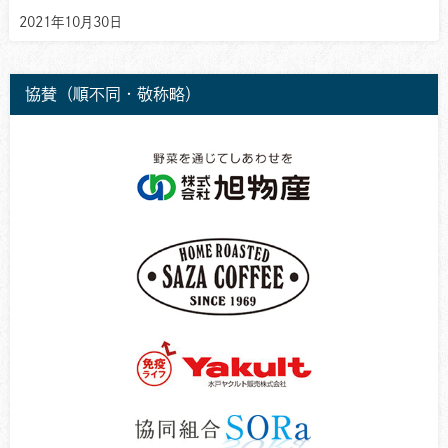
2021年10月30日
協賛（順不同・敬称略）