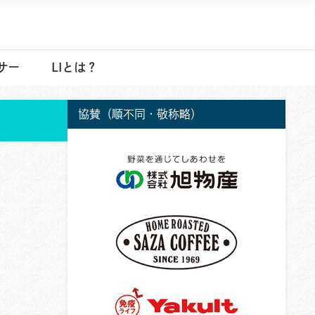
サー
LIとは？
協賛（順不同・敬称略）