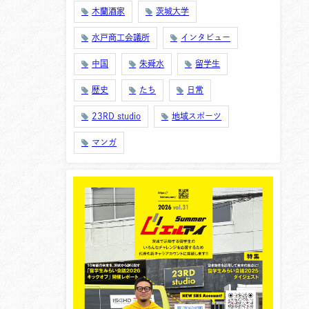
木蘭酒家
茨城大学
水戸商工会議所
インタビュー
中国
朱舜水
留学生
歴史
たち
日常
23RD studio
地域スポーツ
マンガ