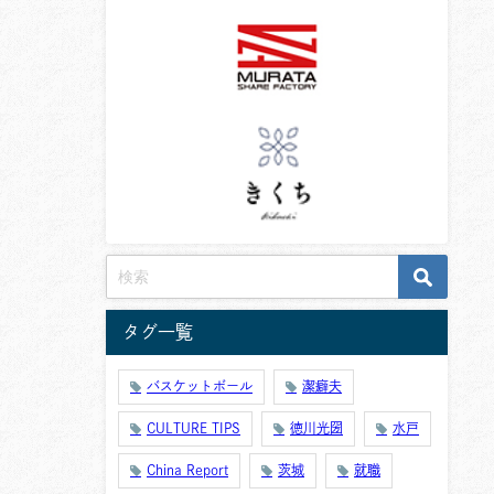
タグ一覧
バスケットボール
潔癖夫
CULTURE TIPS
徳川光圀
水戸
China Report
茨城
就職