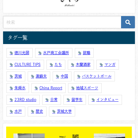
タグ一覧
徳川光圀
水戸商工会議所
就職
CULTURE TIPS
たち
木蘭酒家
マンガ
茨城
潔癖夫
中国
バスケットボール
朱舜水
China Report
地域スポーツ
23RD studio
日常
留学生
インタビュー
水戸
歴史
茨城大学