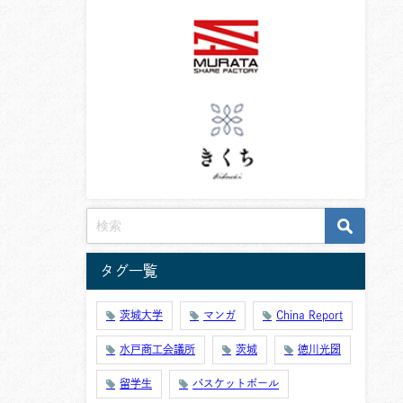
タグ一覧
茨城大学
マンガ
China Report
水戸商工会議所
茨城
徳川光圀
留学生
バスケットボール