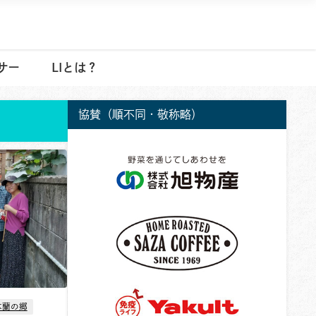
サー
LIとは？
協賛（順不同・敬称略）
木蘭の郷