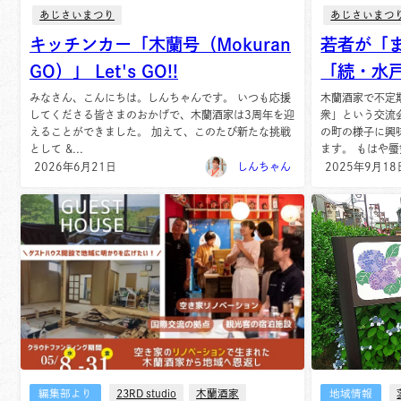
あじさいまつり
あじさいまつ
キッチンカー「木蘭号（Mokuran
若者が「
GO）」 Let's GO!!
「続・水
みなさん、こんにちは。しんちゃんです。 いつも応援
木蘭酒家で不定
してくださる皆さまのおかげで、木蘭酒家は3周年を迎
衆」という交流
えることができました。 加えて、このたび新たな挑戦
の町の様子に興
として &...
ます。 もはや蜃気
2026年6月21日
しんちゃん
2025年9月18
編集部より
23RD studio
木蘭酒家
地域情報