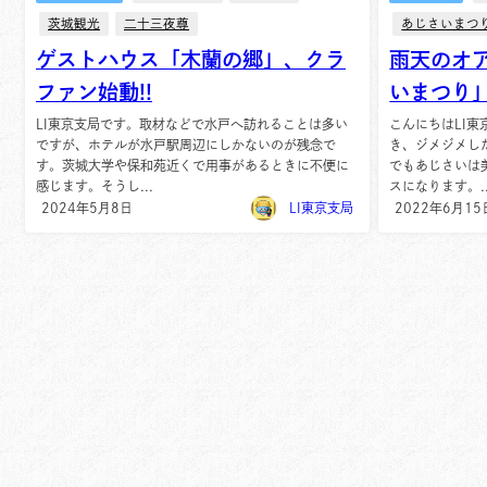
茨城観光
二十三夜尊
あじさいまつ
ゲストハウス「木蘭の郷」、クラ
雨天のオ
ファン始動!!
いまつり
LI東京支局です。取材などで水戸へ訪れることは多い
こんにちはLI東
ですが、ホテルが水戸駅周辺にしかないのが残念で
き、ジメジメし
す。茨城大学や保和苑近くで用事があるときに不便に
でもあじさいは
感じます。そうし...
スになります。..
2024年5月8日
LI東京支局
2022年6月15