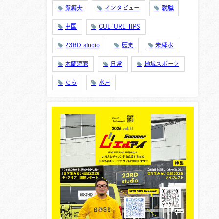
潔癖夫
インタビュー
就職
中国
CULTURE TIPS
23RD studio
歴史
朱舜水
木蘭酒家
日常
地域スポーツ
たち
水戸