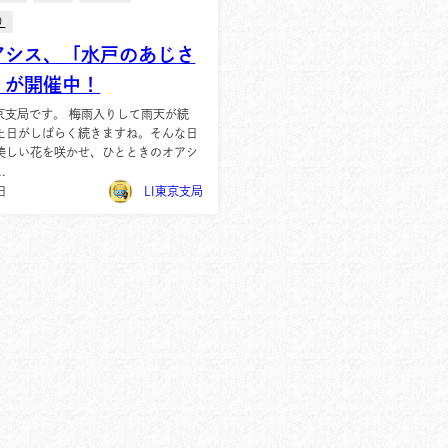
り
アシス、「水戸のあじさ
」が開催中！
京支局です。 梅雨入りして雨天が続
た日がしばらく続きますね。そんな日
美しい花を咲かせ、ひとときのオアシ
.
日
LI東京支局