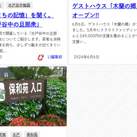
ゲストハウス「木蘭の郷
り
水戸谷中物語
まちの記憶」を聞く。
オープン!!
戸谷中の旦那衆」
6月6日、ゲストハウス「木蘭の郷」が
ました。5月中にクラウドファンディ
期で開催している「水戸谷中の旦那
んと349,000円の支援を集めること
会についてご紹介します。若者も当時
支援い...
味を持ち、少しずつ動きが出てきてい
...
日
LI編集部
2024年6月6日
茨城
水戸
保和苑