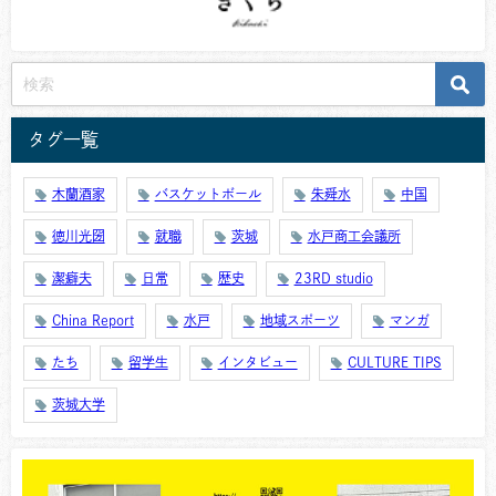
タグ一覧
木蘭酒家
バスケットボール
朱舜水
中国
徳川光圀
就職
茨城
水戸商工会議所
潔癖夫
日常
歴史
23RD studio
China Report
水戸
地域スポーツ
マンガ
たち
留学生
インタビュー
CULTURE TIPS
茨城大学