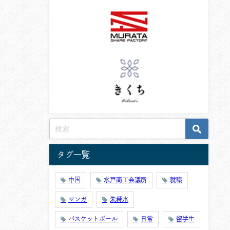
タグ一覧
中国
水戸商工会議所
就職
マンガ
朱舜水
バスケットボール
日常
留学生