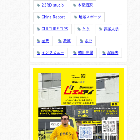
23RD studio
木蘭酒家
China Report
地域スポーツ
CULTURE TIPS
たち
茨城大学
歴史
茨城
水戸
インタビュー
徳川光圀
潔癖夫