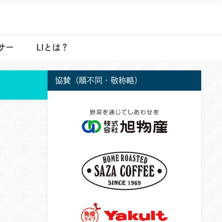
サー
LIとは？
協賛（順不同・敬称略）