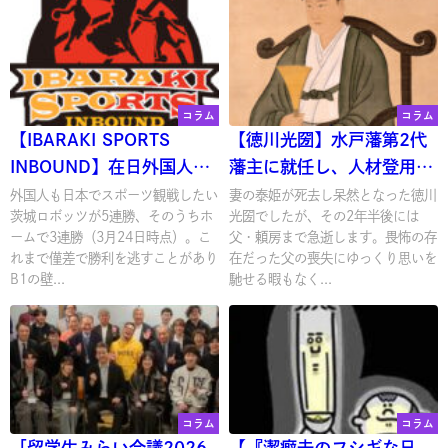
コラム
コラム
【IBARAKI SPORTS
【徳川光圀】水戸藩第2代
INBOUND】在日外国人向
藩主に就任し、人材登用を
けのスポーツプロモーショ
推進！
外国人も日本でスポーツ観戦したい
妻の泰姫が死去し呆然となった徳川
茨城ロボッツが5連勝、そのうちホ
光圀でしたが、その2年半後には
ンをもっと盛り上げたい！
ームで3連勝（3月24日時点）。こ
父・頼房まで急逝します。畏怖の存
れまで僅差で勝利を逃すことがあり
在だった父の喪失にゆっくり思いを
B1の壁...
馳せる暇もなく...
コラム
コラム
「留学生みらい会議2026
【『潔癖夫のフシギな日