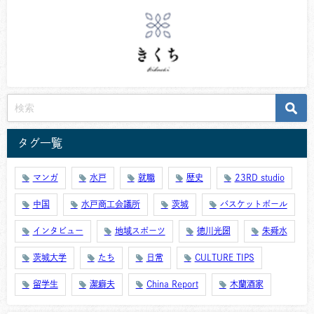
タグ一覧
マンガ
水戸
就職
歴史
23RD studio
中国
水戸商工会議所
茨城
バスケットボール
インタビュー
地域スポーツ
徳川光圀
朱舜水
茨城大学
たち
日常
CULTURE TIPS
留学生
潔癖夫
China Report
木蘭酒家