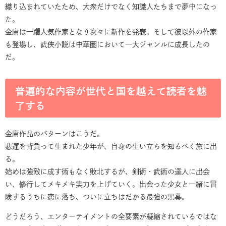
織り込まれていたため、大衆だけでなく知識人たちまで夢中になっ
た。
金庸は一躍人気作家となり次々に新作を発表。そして彼以外の作家
も登場し、武侠小説は中華圏において一大ジャンルに成長したの
だ。
普遍的な内容が世代と国を越えて読者を魅
了する
金庸作品のパターンはこうだ。
悲運を背負って生まれた少年が、自身の生い立ちを知るべく旅に出
る。
始めは強敵に成す術もなく敗北するが、剣術・武術の達人に出会
い、修行してメキメキ実力を上げていく。出会った少女と一緒に冒
険するうちに恋に落ち、ついに立ちはだかる最強の黒幕。
どうだろう、エンターテイメントの全要素が凝縮されているではな