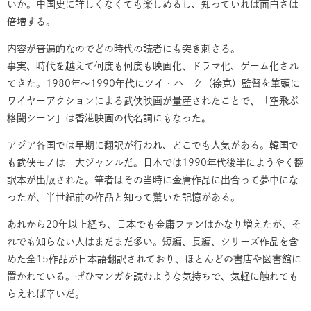
いか。中国史に詳しくなくても楽しめるし、知っていれば面白さは
倍増する。
内容が普遍的なのでどの時代の読者にも突き刺さる。
事実、時代を越えて何度も何度も映画化、ドラマ化、ゲーム化され
てきた。1980年～1990年代にツイ・ハーク（徐克）監督を筆頭に
ワイヤーアクションによる武侠映画が量産されたことで、「空飛ぶ
格闘シーン」は香港映画の代名詞にもなった。
アジア各国では早期に翻訳が行われ、どこでも人気がある。韓国で
も武侠モノは一大ジャンルだ。日本では1990年代後半にようやく翻
訳本が出版された。筆者はその当時に金庸作品に出合って夢中にな
ったが、半世紀前の作品と知って驚いた記憶がある。
あれから20年以上経ち、日本でも金庸ファンはかなり増えたが、そ
れでも知らない人はまだまだ多い。短編、長編、シリーズ作品を含
めた全15作品が日本語翻訳されており、ほとんどの書店や図書館に
置かれている。ぜひマンガを読むような気持ちで、気軽に触れても
らえれば幸いだ。