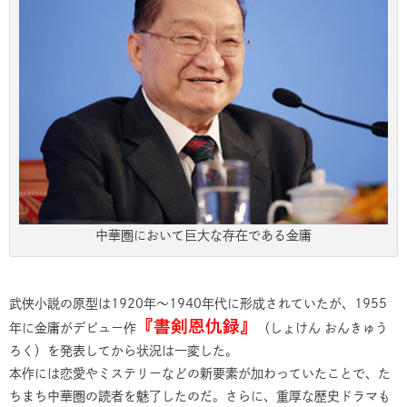
中華圏において巨大な存在である金庸
武侠小説の原型は1920年～1940年代に形成されていたが、1955
『書剣恩仇録』
年に金庸がデビュー作
（しょけん おんきゅう
ろく）を発表してから状況は一変した。
本作には恋愛やミステリーなどの新要素が加わっていたことで、た
ちまち中華圏の読者を魅了したのだ。さらに、重厚な歴史ドラマも