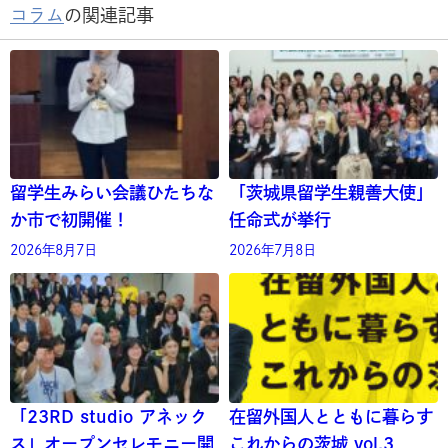
コラム
の関連記事
留学生みらい会議ひたちな
「茨城県留学生親善大使」
か市で初開催！
任命式が挙行
2026年8月7日
2026年7月8日
「23RD studio アネック
在留外国人とともに暮らす
ス」オープンセレモニー開
これからの茨城 vol.3