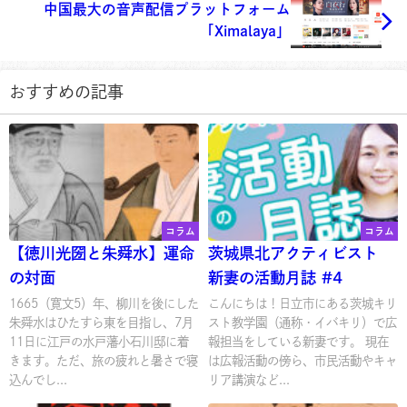
中国最大の音声配信プラットフォーム
「Ximalaya」
おすすめの記事
コラム
コラム
【徳川光圀と朱舜水】運命
茨城県北アクティビスト
の対面
新妻の活動月誌 #4
1665（寛文5）年、柳川を後にした
こんにちは！日立市にある茨城キリ
朱舜水はひたすら東を目指し、7月
スト教学園（通称・イバキリ）で広
11日に江戸の水戸藩小石川邸に着
報担当をしている新妻です。 現在
きます。ただ、旅の疲れと暑さで寝
は広報活動の傍ら、市民活動やキャ
込んでし...
リア講演など...