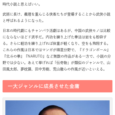
時代小説と思えばいい。
武術に長け、義理を重んじる侠客たちが登場することから武侠小説
と呼ばれるようになった。
日本の時代劇にもチャンバラ活劇はあるが、中国の武侠モノは比較
にならないほどド派手だ。内功を練り上げた拳法は岩をも粉砕す
る。さらに軽功を練り上げれば体重が軽くなり、空をも飛翔する。
これらの作風は日本ではマンガが得意分野で、『ドラゴンボール』
『北斗の拳』『
NARUTO
』など無数の作品がある一方で、小説の分
野では少ない。あえて挙げれば「伝奇物」が類似のジャンルで、山
田風太郎、夢枕獏、田中芳樹、荒山徹らの作風が近いといえる。
一大ジャンルに成長させた金庸