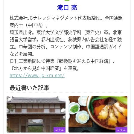
滝口 亮
株式会社JCナレッジマネジメント代表取締役。全国通訳
案内士（中国語）。
埼玉県出身。東洋大学文学部史学科（東洋史）卒。北京
語言大学留学。都内出版社、茨城県内広告会社を経て独
立。中華圏の分析、コンテンツ制作、中国語通訳ガイド
などを展開。
日刊工業新聞にて特集『転換期を迎える中国経済』、
『地方から見た中国経済』を連載。
https://www.jc-km.net/
最近書いた記事
コラム
コラム