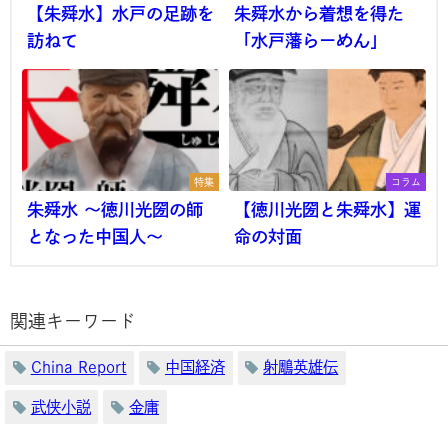
【朱舜水】水戸の足跡を
朱舜水から着想を得た
訪ねて
「水戸藩らーめん」
特集
コラム
朱舜水 ～徳川光圀の師
【徳川光圀と朱舜水】運
となった中国人～
命の対面
関連キーワード
China Report
中国経済
射鵰英雄伝
武侠小説
金庸