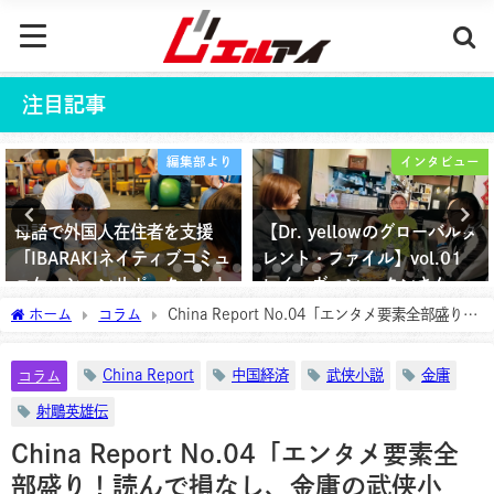
注目記事
インタビュー
コラム
【Dr. yellowのグローバルタ
おかげ様で木蘭酒家は3周年
レント・ファイル】vol.01
を迎えました!!
レイ・ヴァン・ タンさん
2026年5月30日
ホーム
コラム
China Report No.04「エンタメ要素全部盛り！
2025年9月5日
読んで損なし、金庸の武侠小説!!」
China Report
中国経済
武侠小説
金庸
コラム
射鵰英雄伝
China Report No.04「エンタメ要素全
部盛り！読んで損なし、金庸の武侠小