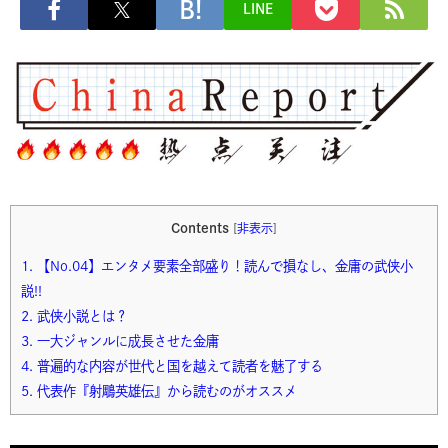
LINE
Contents
[
非表示
]
1.
【No.04】エンタメ要素全部盛り！読んで損なし、金庸の武侠小
説!!
2.
武侠小説とは？
3.
一大ジャンルに成長させた金庸
4.
普遍的な内容が世代と国を越えて読者を魅了する
5.
代表作『射鵰英雄伝』から読むのがオススメ