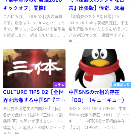
キックオフ」開催!!
常』出張版】怪奇、床磨き
の地縛霊か！？
こんにちは、LEIDEAS代表の黄磊
『潔癖夫のフシギな日常』fa-
です。最近はDr. yellowというキャ
external-linkは茨城県在住、中国
ラで、周りにいる外国人材や留学生
留学経験ありの たちさんが描いて
を診断したり、紹介しています。...
いるWEBマンガ。 潔癖症すぎる
夫...
コラム
編集部より
CULTURE TIPS 02【全世
中国SNSの元祖的存在
界を席巻する中国SF『三
「QQ」（キューキュー）
体』】
全世界を席巻する中国SF『三体』
SNS STRAT UP SUPPORT 中国
各所で話題の中国SF『三体』（劉
SNSの元祖的存在「QQ」（キュー
慈欣 著）の勢いが凄まじい。 「三
キュー） 中国SNSの元祖的存在
体星人」と地球人との戦いがテーマ
「QQ」は1999年、テンセ...
だが、既...