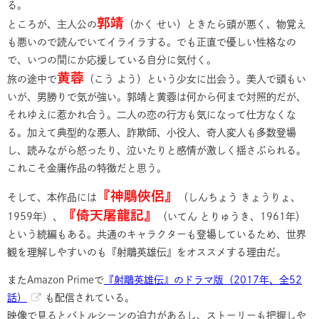
る。
郭靖
ところが、主人公の
（かく せい）ときたら頭が悪く、物覚え
も悪いので読んでいてイライラする。でも正直で優しい性格なの
で、いつの間にか応援している自分に気付く。
黄蓉
旅の途中で
（こう よう）という少女に出会う。美人で頭もい
いが、男勝りで気が強い。郭靖と黄蓉は何から何まで対照的だが、
それゆえに惹かれ合う。二人の恋の行方も気になって仕方なくな
る。加えて典型的な悪人、詐欺師、小役人、奇人変人も多数登場
し、読みながら怒ったり、泣いたりと感情が激しく揺さぶられる。
これこそ金庸作品の特徴だと思う。
『神鵰俠侶』
そして、本作品には
（しんちょう きょうりょ、
『倚天屠龍記』
1959年）、
（いてん とりゅうき、1961年）
という続編もある。共通のキャラクターも登場しているため、世界
観を理解しやすいのも『射鵰英雄伝』をオススメする理由だ。
またAmazon Primeで
『射鵰英雄伝』のドラマ版（2017年、全52
話）
も配信されている。
映像で見るとバトルシーンの迫力があるし、ストーリーも把握しや