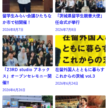
留学生みらい会議ひたちな
「茨城県留学生親善大使」
か市で初開催！
任命式が挙行
2026年8月7日
2026年7月8日
「23RD studio アネック
在留外国人とともに暮らす
ス」オープンセレモニー開
これからの茨城 vol.3
催!!
2026年6月24日
2026年6月26日