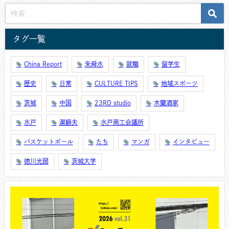
タグ一覧
China Report
朱舜水
就職
留学生
歴史
日常
CULTURE TIPS
地域スポーツ
茨城
中国
23RD studio
木蘭酒家
水戸
潔癖夫
水戸商工会議所
バスケットボール
たち
マンガ
インタビュー
徳川光圀
茨城大学