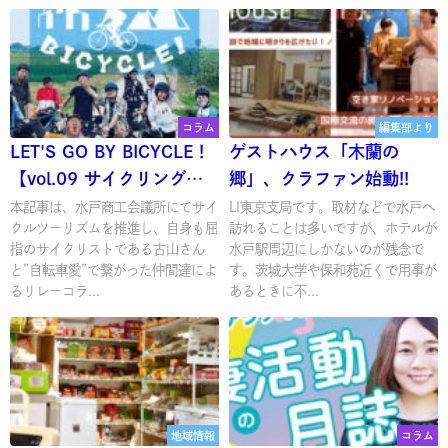
コラム
編集部より
LET'S GO BY BICYCLE！
ゲストハウス「木蘭の
【vol.09 サイクリングで
郷」、クラファン始動!!
その土地を知る】
本記事は、水戸商工会議所にてサイ
LI東京支局です。取材などで水戸へ
クルツーリズムを推進し、自身も屈
訪れることは多いですが、ホテルが
指のサイクリストである古山さん
水戸駅周辺にしかないのが残念で
と”自転車愛”で繋がった仲間達によ
す。茨城大学や保和苑近くで用事が
るリレーコラ...
あるときに不...
地域情報
コラム