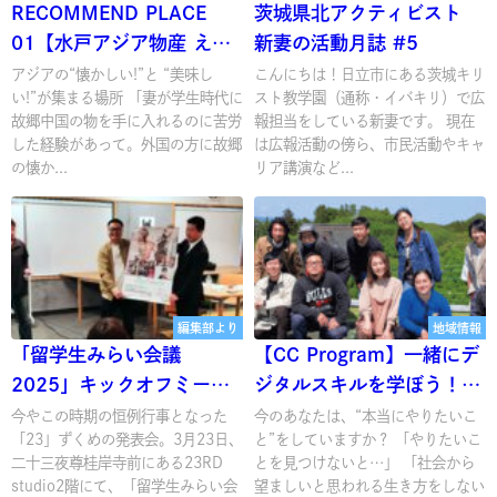
RECOMMEND PLACE
茨城県北アクティビスト
01【水戸アジア物産 え
新妻の活動月誌 #5
ん】
アジアの“懐かしい!”と “美味し
こんにちは！日立市にある茨城キリ
い!”が集まる場所 「妻が学生時代に
スト教学園（通称・イバキリ）で広
故郷中国の物を手に入れるのに苦労
報担当をしている新妻です。 現在
した経験があって。外国の方に故郷
は広報活動の傍ら、市民活動やキャ
の懐か...
リア講演など...
編集部より
地域情報
「留学生みらい会議
【CC Program】一緒にデ
2025」キックオフミーテ
ジタルスキルを学ぼう！Be
ィング開催！
a Digital Creator!
今やこの時期の恒例行事となった
今のあなたは、“本当にやりたいこ
「23」ずくめの発表会。3月23日、
と”をしていますか？ 「やりたいこ
二十三夜尊桂岸寺前にある23RD
とを見つけないと…」 「社会から
studio2階にて、「留学生みらい会
望ましいと思われる生き方をしない