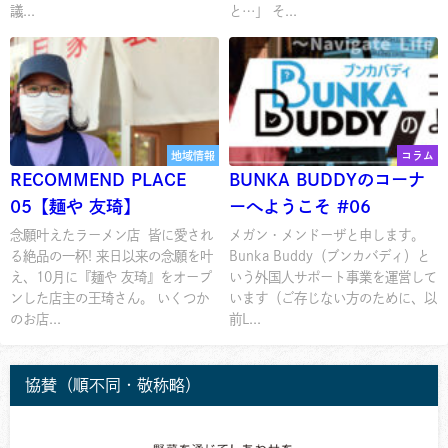
議...
と…」 そ...
地域情報
コラム
RECOMMEND PLACE
BUNKA BUDDYのコーナ
05【麺や 友琦】
ーへようこそ #06
念願叶えたラーメン店 皆に愛され
メガン・メンドーザと申します。
る絶品の一杯! 来日以来の念願を叶
Bunka Buddy（ブンカバディ）と
え、10月に『麺や 友琦』をオープ
いう外国人サポート事業を運営して
ンした店主の王琦さん。 いくつか
います（ご存じない方のために、以
のお店...
前L...
協賛（順不同・敬称略）