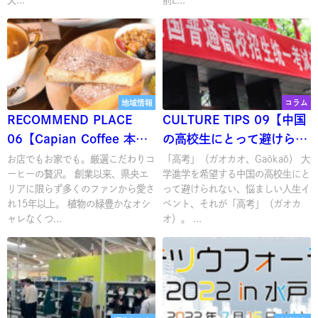
地域情報
コラム
RECOMMEND PLACE
CULTURE TIPS 09【中国
06【Capian Coffee 本
の高校生にとって避けられ
店】
ない悩ましいイベント「高
お店でもお家でも。厳選こだわりコ
「高考」（ガオカオ、Gāokǎo） 大
ーヒーの贅沢。 創業以来、県央エ
学進学を希望する中国の高校生にと
考」】
リアに限らず多くのファンから愛さ
って避けられない、悩ましい人生イ
れ15年以上。 植物の緑豊かなオシ
ベント、それが「高考」（ガオカ
ャレなくつ...
オ）。 ...