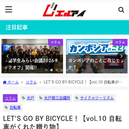
注目記事
コラム
コラム
「留学生みらい会議2026キ
カンボジアのことご存じです
ックオフ」開催!!
か？
2026年4月4日
2025年9月22日
ホーム
コラム
LET'S GO BY BICYCLE！【vol.10 自転車がく
れた贈り物】
水戸
水戸商工会議所
サイクルツーリズム
コラム
自転車
LET'S GO BY BICYCLE！【vol.10 自転
車がくれた贈り物】