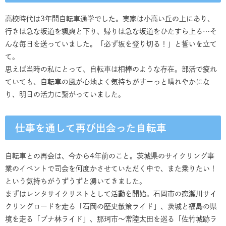
高校時代は3年間自転車通学でした。実家は小高い丘の上にあり、
行きは急な坂道を颯爽と下り、帰りは急な坂道をひたすら上る…そ
んな毎日を送っていました。「必ず坂を登り切る！」と誓いを立て
て。
思えば当時の私にとって、自転車は相棒のような存在。部活で疲れ
ていても、自転車の風が心地よく気持ちがすーっと晴れやかにな
り、明日の活力に繋がっていました。
仕事を通して再び出会った自転車
自転車との再会は、今から4年前のこと。茨城県のサイクリング事
業のイベントで司会を何度かさせていただく中で、また乗りたい！
という気持ちがうずうずと湧いてきました。
まずはレンタサイクリストとして活動を開始。石岡市の恋瀬川サイ
クリングロードを走る「石岡の歴史散策ライド」、茨城と福島の県
境を走る「ブナ林ライド」、那珂市～常陸太田を巡る「佐竹城跡ラ