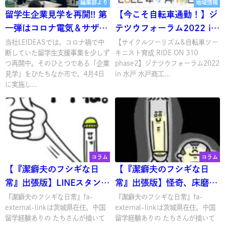
編集部より
地域情報
留学生企業見学を再開!! 第
【今こそ自転車通勤！】ジ
一弾はコロナ電気＆サザコ
テツウフォーラム2022 in
ーヒー
水戸
当社LEIDEASでは、コロナ禍で中
【サイクルツーリズム&自転車ツー
断していた留学生支援事業を少しず
キニスト育成 RIDE ON 310
つ再開中。そのひとつである「企業
phase2】ジテツウフォーラム2022
見学」をひたちなか市で、4月4日
in 水戸 水戸商工...
に実施し...
コラム
コラム
【『潔癖夫のフシギな日
【『潔癖夫のフシギな日
常』出張版】LINEスタンプ
常』出張版】怪奇、床磨き
リリースされました
の地縛霊か！？
『潔癖夫のフシギな日常』fa-
『潔癖夫のフシギな日常』fa-
external-linkは茨城県在住、中国
external-linkは茨城県在住、中国
留学経験ありの たちさんが描いて
留学経験ありの たちさんが描いて