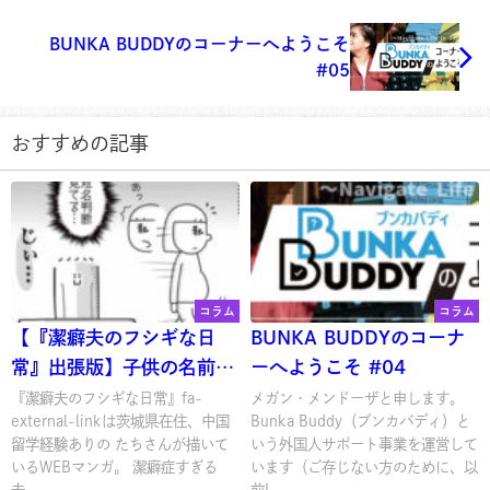
BUNKA BUDDYのコーナーへようこそ
#05
おすすめの記事
コラム
コラム
【『潔癖夫のフシギな日
BUNKA BUDDYのコーナ
常』出張版】子供の名前候
ーへようこそ #04
補「熊八 ＆ 金太郎」
『潔癖夫のフシギな日常』fa-
メガン・メンドーザと申します。
external-linkは茨城県在住、中国
Bunka Buddy（ブンカバディ）と
留学経験ありの たちさんが描いて
いう外国人サポート事業を運営して
いるWEBマンガ。 潔癖症すぎる
います（ご存じない方のために、以
夫...
前L...