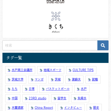
タグ一覧
水戸商工会議所
地域スポーツ
CULTURE TIPS
茨城大学
マンガ
茨城
潔癖夫
就職
たち
日常
バスケットボール
水戸
中国
23RD studio
留学生
朱舜水
木蘭酒家
China Report
インタビュー
歴史