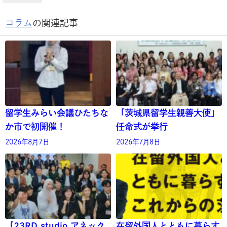
コラム
の関連記事
留学生みらい会議ひたちな
「茨城県留学生親善大使」
か市で初開催！
任命式が挙行
2026年8月7日
2026年7月8日
「23RD studio アネック
在留外国人とともに暮らす