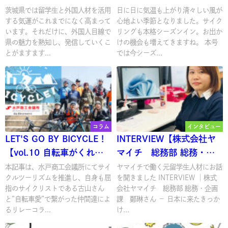
アー!!
節がやってきた♪「基本の
茨城県では留学生と外国人材を活用
日に日に気温も上がり清々しい風が
する気運がこれまでになく高まって
心地よい季節となりました。サイク
おさらい編」】
います。それだけに、外国人目線で
リングも本格シーズンイン。お出か
県の魅力を熟知し、発信していくこ
けの機会も増えてきますね。 本号
とがますます...
では今シーズ...
コラム
インタビュー
LET'S GO BY BICYCLE！
INTERVIEW【株式会社ヤ
【vol.10 自転車がくれた
マイチ 総務部 総務・企
贈り物】
画課 鄭琳さん】
本記事は、水戸商工会議所にてサイ
ヤマイチで働く元留学生人材にお話
クルツーリズムを推進し、自身も屈
を聞きました INTERVIEW │株式
指のサイクリストである古山さん
会社ヤマイチ 総務部 総務・企画
と”自転車愛”で繋がった仲間達によ
課 鄭琳さん － 日本に来たきっか
るリレーコラ...
け...