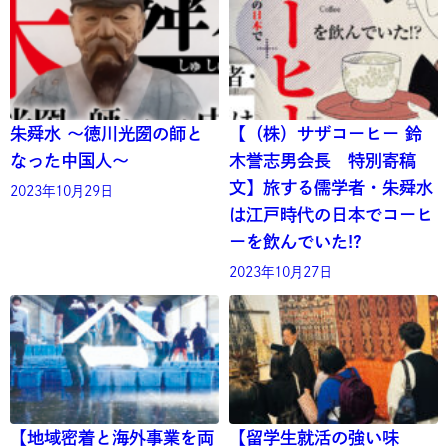
朱舜水 ～徳川光圀の師と
【（株）サザコーヒー 鈴
なった中国人～
木誉志男会長 特別寄稿
文】旅する儒学者・朱舜水
2023年10月29日
は江戸時代の日本でコーヒ
ーを飲んでいた!?
2023年10月27日
【地域密着と海外事業を両
【留学生就活の強い味