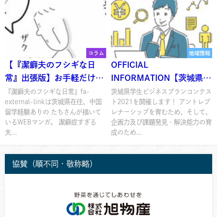
コラム
地域情報
【『潔癖夫のフシギな日
OFFICIAL
常』出張版】お手軽だけど
INFORMATION【茨城県学
美味しい1分クッキング
生ビジネスプランコンテス
『潔癖夫のフシギな日常』fa-
茨城県学生ビジネスプランコンテス
external-linkは茨城県在住、中国
ト2021を開催します！ アントレプ
ト2021を開催します！】
留学経験ありの たちさんが描いて
レナーシップを育むため、そして、
いるWEBマンガ。 潔癖症すぎる
企画力及び課題発見・解決能力の育
夫...
成のため...
協賛（順不同・敬称略）