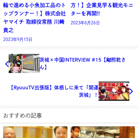
輪で進める小魚加工品のト
方！】企業見学＆観光モニ
ップランナー！】株式会社
ターを再開!!
ヤマイチ 取締役常務 川﨑
2023年6月26日
貴之
2023年9月15日
茨城×中国INTERVIEW #15【鄔熙乾さ
ん】
【RyuuuTV出張版】体感しに来て「開運
茨城」！
おすすめの記事