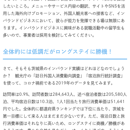
したいところ。メニューやサービス内容の翻訳、サイトやSNSを活
用した海外向けプロモーション、外国人観光客への接客など、イン
バウンドビジネスにおいて、彼らが能力を発揮できる場は無限にあ
ります。インバウンドビジネスに興味がある就職活動中の留学生も
多いので、事業者は採用を検討してみてください。
全体的には低調だがロングステイに勝機！
さて、そもそも茨城県のインバウンド実績はどれほどなのでしょう
か？ 観光庁の「訪日外国人消費動向調査」「宿泊旅行統計調査」
を使って、コロナ禍前である2019年のデータを見てみます。
訪問率は0.9%、訪問者数は284,643人、述べ宿泊者数は205,580人
泊、平均宿泊日数は10.3泊、1人1回当たり旅行消費単価は51,641
円でした。全体的に都道府県ランキングでは下位に当たり、茨城を
第一目標にして来る人はまだまだ少ないです。ただ、宿泊日数と旅
行消費単価はそれなりに高いため、ロングステイに商機／勝機があ