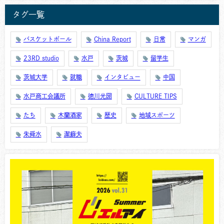
タグ一覧
バスケットボール
China Report
日常
マンガ
23RD studio
水戸
茨城
留学生
茨城大学
就職
インタビュー
中国
水戸商工会議所
徳川光圀
CULTURE TIPS
たち
木蘭酒家
歴史
地域スポーツ
朱舜水
潔癖夫