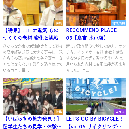
特集
地域情報
【特集】コロナ電気 もの
RECOMMEND PLACE
づくりの老舗 変化と挑戦
03【鳥吉 水戸店】
ひたちなか市の老舗企業として戦後
新しい取り組みで増した魅力。ラン
の高度経済成長に大きく寄与し、現
チもテイクアウトも◎ 食欲を刺激
在もその高い技術力で各分野の「な
する焼き鳥の煙と香り漂う店内は、
くてはならない」製品を造り続けて
用いられた古材にも更に趣が深まり
いるコロナ電...
ました。 コ...
特集
コラム
【いばらきの魅力発見！】
LET'S GO BY BICYCLE！
留学生たちの見学・体験ツ
【vol.05 サイクリング季