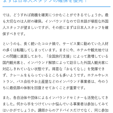
まずは日本人スタッフの確保を優先！
では、どうすれば商機を確実につかむことができるでしょうか。最
も大切なのは人材の確保。インバウンドなので日本語が堪能な外国
人スタッフが望ましいですが、その前にまずは日本人スタッフを確
保すべきです。
というのも、長く続いたコロナ禍で、サービス業に勤めていた人材
の多くは転職してしまっています。まさに今、ホテルや観光地では
この問題に直面しており、「全国旅行支援」によって激増している
国内観光客と、インバウンド解禁によって訪日した外国人観光客に
対応しきれていない状態です。得意な「おもてなし」を発揮でき
ず、クレームをもらっているところも多いようです。ホテルやレス
トラン、バス会社やお土産屋などのインバウンド事業者は、今のう
ちに最低限の体制を回復させておくことが重要です。
また、各自治体や団体によるインバウンドセミナーも活発化してき
ました。何から手をつけていいか悩んでいる事業者は参加してみて
はいかがでしょうか。講師からのアドバイスだけでなく、同じ参加