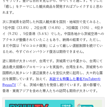
りそうです。豊かな自然を見ながら、ゆっくりと過ごす。そうした
「癒し」をテーマにした観光商品を開発すればブレイクすると思わ
れます。
次に茨城県を訪問した外国人観光客を国別・地域別で見てみると、
1位中国（33.8%）、2位台湾（14.8%）、3位韓国（10%）、4位タ
イ（9.2%）、5位香港（5.6％）でした。中国各地から茨城空港への
アクセスが整備されていたこともあり、納得の結果です。ただし、
まだ中国は「ゼロコロナ政策」によって厳しい渡航制限を続けてい
るため、今すぐのインバウンド復活は期待できません。
逆に期待が大きいのが、台湾です。茨城県では今夏から、台湾にて
過去最大規模のプロモーションを実施中。台湾生まれ、茨城育ちの
国際的人気タレント渡辺直美さんを宣伝大使に起用し、大々的な露
出を展開しています。加えて、
本誌でも特集した著名YouTuberの
RyuuuTV
も、茨城の魅力を発信し続けています。彼の影響で、
香港・東南アジアを含めた華人たちの訪問も期待が大きいです。