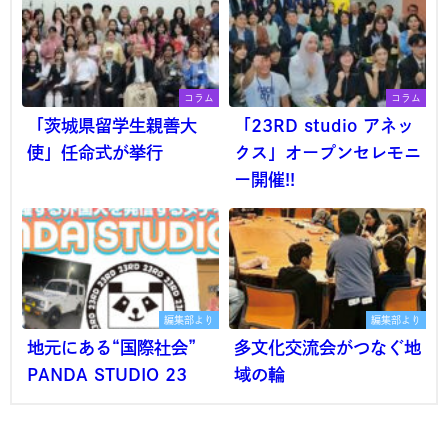
コラム
コラム
「茨城県留学生親善大
「23RD studio アネッ
使」任命式が挙行
クス」オープンセレモニ
ー開催!!
編集部より
編集部より
地元にある“国際社会”
多文化交流会がつなぐ地
PANDA STUDIO 23
域の輪