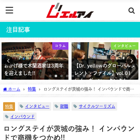
注目記事
コラム
インタビュー
げ様で木蘭酒家は3周年
【Dr. yellowのグローバルタ
カン
えました!!
レント・ファイル】vol.01
か？
レイ・ヴァン・ タンさん
6年5月30日
202
ホーム
特集
ロングステイが茨城の強み！ インバウンドで商機
2025年9月5日
をつかめ!!
インタビュー
就職
サイクルツーリズム
特集
インバウンド
ロングステイが茨城の強み！ インバウン
ドで商機をつかめ!!