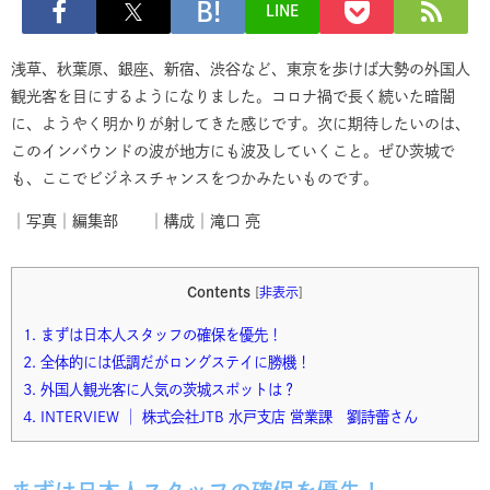
LINE
浅草、秋葉原、銀座、新宿、渋谷など、東京を歩けば大勢の外国人
観光客を目にするようになりました。コロナ禍で長く続いた暗闇
に、ようやく明かりが射してきた感じです。次に期待したいのは、
このインバウンドの波が地方にも波及していくこと。ぜひ茨城で
も、ここでビジネスチャンスをつかみたいものです。
│写真│編集部 │構成│滝口 亮
Contents
[
非表示
]
1.
まずは日本人スタッフの確保を優先！
2.
全体的には低調だがロングステイに勝機！
3.
外国人観光客に人気の茨城スポットは？
4.
INTERVIEW │ 株式会社JTB 水戸支店 営業課 劉詩蕾さん