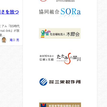
明さを放つ
ミアム「BS時代
al-link』が放
..
滝口 亮