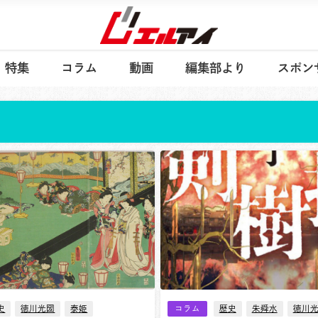
特集
コラム
動画
編集部より
スポン
史
徳川光圀
泰姫
コラム
歴史
朱舜水
徳川