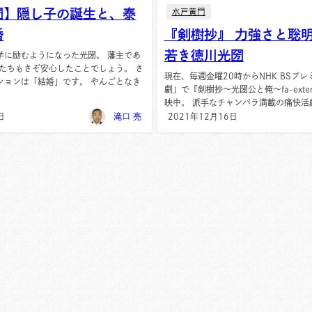
圀】隠し子の誕生と、泰
水戸黄門
婚
『剣樹抄』 力強さと聡
若き徳川光圀
学に励むようになった光圀。 藩主であ
臣たちもさぞ安心したことでしょう。 さ
現在、毎週金曜20時からNHK BSプレ
ションは「結婚」です。 やんごとなき
劇」で『剣樹抄〜光圀公と俺〜fa-extern
映中。 派手なチャンバラ満載の痛快活劇.
日
滝口 亮
2021年12月16日