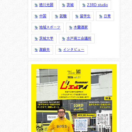
徳川光圀
茨城
23RD studio
中国
就職
留学生
日常
地域スポーツ
木蘭酒家
茨城大学
水戸商工会議所
潔癖夫
インタビュー