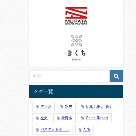
タグ一覧
マンガ
水戸
CULTURE TIPS
歴史
朱舜水
China Report
バスケットボール
たち