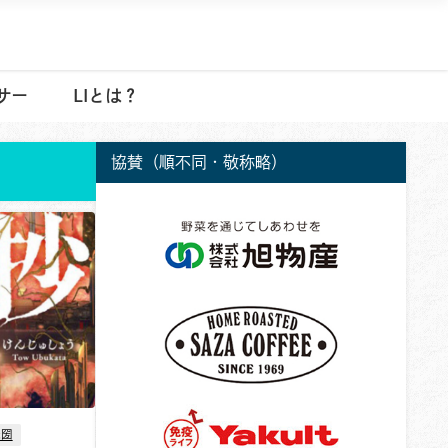
サー
LIとは？
協賛（順不同・敬称略）
光圀