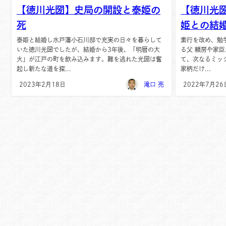
【徳川光圀】史局の開設と泰姫の
【徳川光
死
姫との結
泰姫と結婚し水戸藩小石川邸で充実の日々を暮らして
素行を改め、勉
いた徳川光圀でしたが、結婚から3年後、「明暦の大
る父 頼房や家
火」が江戸の町を飲み込みます。難を逃れた光圀は奮
て、次なるミッ
起し新たな道を探...
家柄だけ...
2023年2月18日
滝口 亮
2022年7月26