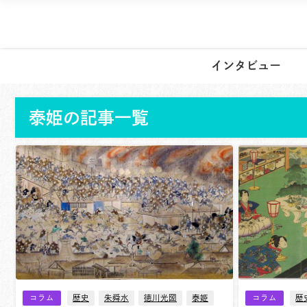
インタビュー
泰姫の記事一覧
コラム
歴史
朱舜水
徳川光圀
泰姫
コラム
歴