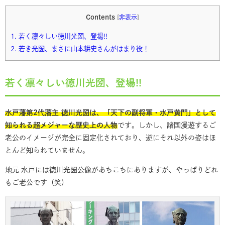
Contents
[
非表示
]
1.
若く凛々しい徳川光圀、登場!!
2.
若き光圀、まさに山本耕史さんがはまり役！
若く凛々しい徳川光圀、登場!!
水戸藩第2代藩主 徳川光圀は、「天下の副将軍・水戸黄門」として
知られる超メジャーな歴史上の人物
です。しかし、諸国漫遊するご
老公のイメージが完全に固定化されており、逆にそれ以外の姿はほ
とんど知られていません。
地元 水戸には徳川光圀公像があちこちにありますが、やっぱりどれ
もご老公です（笑）