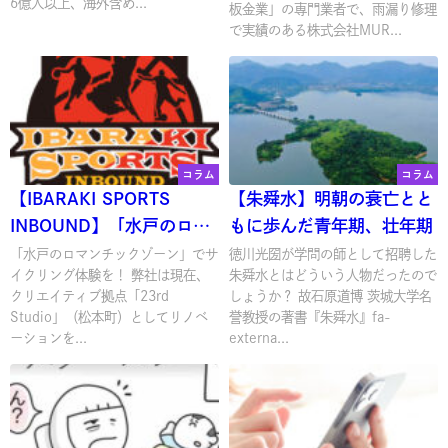
6億人以上、海外含め...
板金業」の専門業者で、雨漏り修理
で実績のある株式会社MUR...
コラム
コラム
【IBARAKI SPORTS
【朱舜水】明朝の衰亡とと
INBOUND】「水戸のロマ
もに歩んだ青年期、壮年期
ンチックゾーン」でサイク
「水戸のロマンチックゾーン」でサ
徳川光圀が学問の師として招聘した
イクリング体験を！ 弊社は現在、
朱舜水とはどういう人物だったので
リング体験を！
クリエイティブ拠点「23rd
しょうか？ 故石原道博 茨城大学名
Studio」（松本町）としてリノベ
誉教授の著書『朱舜水』fa-
ーションを...
externa...