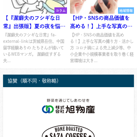
コラム
地域情報
【『潔癖夫のフシギな日
【HP・SNSの商品価値を
常』出張版】夏の夜を悩ま
高める！】上手な写真の撮
す蚊との攻防
り方・活かし方
『潔癖夫のフシギな日常』fa-
【HP・SNSの商品価値を高め
external-linkは茨城県在住、中国
る！】上手な写真の撮り方・活かし
留学経験ありの たちさんが描いて
方 コロナ禍による売上減少等、中
いるWEBマンガ。 潔癖症すぎる
小企業や小規模事業者を取り巻く経
夫...
営環境は大き...
協賛（順不同・敬称略）