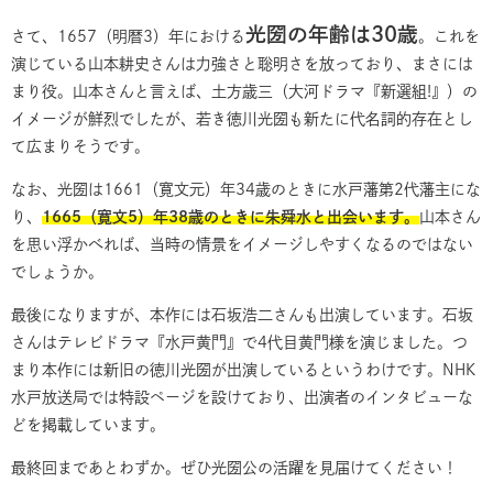
光圀の年齢は30歳
さて、1657（明暦3）年における
。これを
演じている山本耕史さんは力強さと聡明さを放っており、まさには
まり役。山本さんと言えば、土方歳三（大河ドラマ『新選組!』）の
イメージが鮮烈でしたが、若き徳川光圀も新たに代名詞的存在とし
て広まりそうです。
なお、光圀は1661（寛文元）年34歳のときに水戸藩第2代藩主にな
り、
1665（寛文5）年38歳のときに朱舜水と出会います。
山本さん
を思い浮かべれば、当時の情景をイメージしやすくなるのではない
でしょうか。
最後になりますが、本作には石坂浩二さんも出演しています。石坂
さんはテレビドラマ『水戸黄門』で4代目黄門様を演じました。つ
まり本作には新旧の徳川光圀が出演しているというわけです。NHK
水戸放送局では特設ページを設けており、出演者のインタビューな
どを掲載しています。
最終回まであとわずか。ぜひ光圀公の活躍を見届けてください！