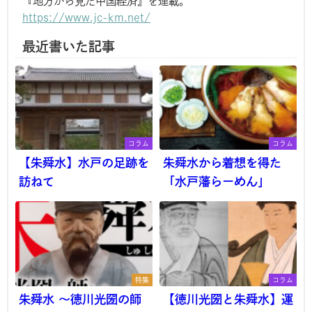
『地方から見た中国経済』を連載。
https://www.jc-km.net/
最近書いた記事
コラム
コラム
【朱舜水】水戸の足跡を
朱舜水から着想を得た
訪ねて
「水戸藩らーめん」
特集
コラム
朱舜水 ～徳川光圀の師
【徳川光圀と朱舜水】運