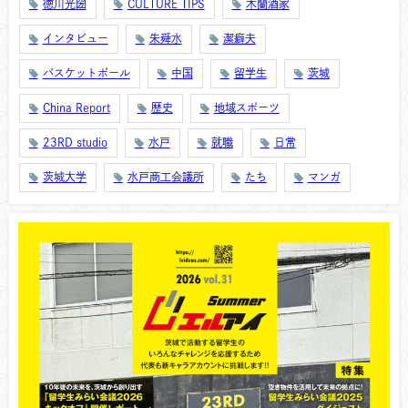
徳川光圀
CULTURE TIPS
木蘭酒家
インタビュー
朱舜水
潔癖夫
バスケットボール
中国
留学生
茨城
China Report
歴史
地域スポーツ
23RD studio
水戸
就職
日常
茨城大学
水戸商工会議所
たち
マンガ