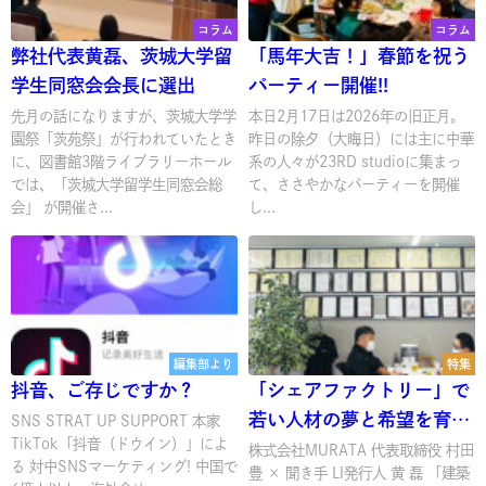
コラム
コラム
弊社代表黄磊、茨城大学留
「馬年大吉！」春節を祝う
学生同窓会会長に選出
パーティー開催!!
先月の話になりますが、茨城大学学
本日2月17日は2026年の旧正月。
園祭「茨苑祭」が行われていたとき
昨日の除夕（大晦日）には主に中華
に、図書館3階ライブラリーホール
系の人々が23RD studioに集まっ
では、「茨城大学留学生同窓会総
て、ささやかなパーティーを開催
会」 が開催さ...
し...
編集部より
特集
抖音、ご存じですか？
「シェアファクトリー」で
若い人材の夢と希望を育て
SNS STRAT UP SUPPORT 本家
TikTok「抖音（ドウイン）」によ
る!!
株式会社MURATA 代表取締役 村田
る 対中SNSマーケティング! 中国で
豊 × 聞き手 LI発行人 黄 磊 「建築