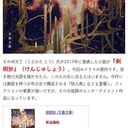
『剣
その冲方丁（うぶかた とう）氏が2019年に発表した小説が
樹抄』（けんじゅしょう）
。今回のドラマの原作です。若
き徳川光圀を描かせたら、この人の右に出る人はいません。今作に
は異能を持つ少年少女で構成される『拾人衆』なども登場し、フィ
クションの要素が強いですが、その分抜群のエンターテイメント作
品になっています。
剣樹抄 (文春文庫)
新品価格