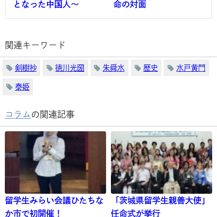
となった中国人～
命の対面
関連キーワード
剣樹抄
徳川光圀
朱舜水
歴史
水戸黄門
泰姫
コラム
の関連記事
留学生みらい会議ひたちな
「茨城県留学生親善大使」
か市で初開催！
任命式が挙行