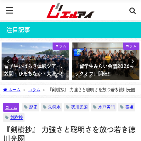
注目記事
コラム
コラム
留学生いばらき体験ツアー、
「留学生みらい会議2026キ
笠間・ひたちなか・大洗へ!!
ックオフ」開催!!
2026年3月10日
2026年4月4日
ホーム
コラム
『剣樹抄』 力強さと聡明さを放つ若き徳川光圀
歴史
朱舜水
徳川光圀
水戸黄門
泰姫
コラム
剣樹抄
『剣樹抄』 力強さと聡明さを放つ若き徳
川光圀