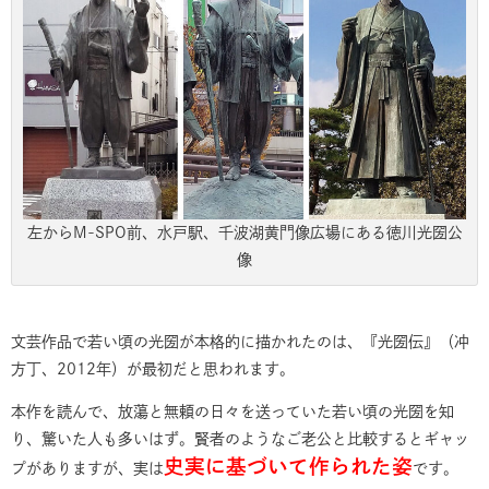
左からM-SPO前、水戸駅、千波湖黄門像広場にある徳川光圀公
像
文芸作品で若い頃の光圀が本格的に描かれたのは、『光圀伝』（冲
方丁、2012年）が最初だと思われます。
本作を読んで、放蕩と無頼の日々を送っていた若い頃の光圀を知
り、驚いた人も多いはず。賢者のようなご老公と比較するとギャッ
史実に基づいて作られた姿
プがありますが、実は
です。