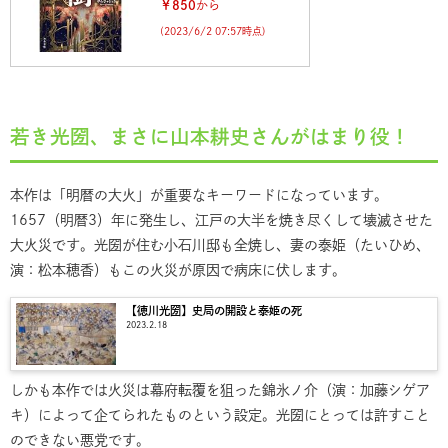
￥850
から
(2023/6/2 07:57時点)
若き光圀、まさに山本耕史さんがはまり役！
本作は「明暦の大火」が重要なキーワードになっています。
1657（明暦3）年に発生し、江戸の大半を焼き尽くして壊滅させた
大火災です。光圀が住む小石川邸も全焼し、妻の泰姫（たいひめ、
演：松本穂香）もこの火災が原因で病床に伏します。
【徳川光圀】史局の開設と泰姫の死
2023.2.18
しかも本作では火災は幕府転覆を狙った錦氷ノ介（演：加藤シゲア
キ）によって企てられたものという設定。光圀にとっては許すこと
のできない悪党です。