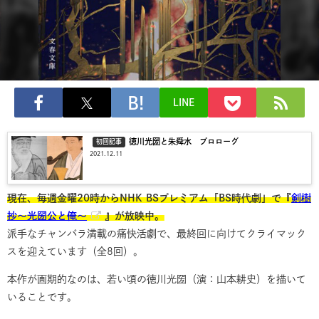
LINE
徳川光圀と朱舜水 プロローグ
初回記事
2021.12.11
現在、毎週金曜20時からNHK BSプレミアム「BS時代劇」で『
剣樹
抄〜光圀公と俺〜
』が放映中。
派手なチャンバラ満載の痛快活劇で、最終回に向けてクライマック
スを迎えています（全8回）。
本作が画期的なのは、若い頃の徳川光圀（演：山本耕史）を描いて
いることです。