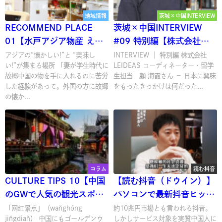
地域情報
茨城×中国INTERVIEW
RECOMMEND PLACE
茨城×中国INTERVIEW
01【水戸アジア物産 え
#09 特別編【株式会社
ん】
LEIDEAS】
アジアの“懐かしい!”と “美味し
INTERVIEW │ 特別編 株式会社
い!”が集まる場所 「妻が学生時代に
LEIDEAS コーディネーター・留学
故郷中国の物を手に入れるのに苦労
生担当 顧 海霞さん － 日本に興味
した経験があって。外国の方に故郷
をもったきっかけは何だった...
の懐か...
コラム
読む抖音
CULTURE TIPS 10【中国
【読む抖音（ドウイン）】
のGWで人気の観光スポッ
パソコンで最新抖音ヒット
ト】
動画を読む・視る・知る！
「网红景点」（wǎnghóng
約10兆円市場とも言われる抖音。
jǐngdiǎn） 中国にもゴールデンウ
しかしサービス対象を実質中国人に
今回は「参哥」