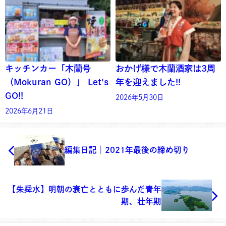
キッチンカー「木蘭号
おかげ様で木蘭酒家は3周
（Mokuran GO）」 Let's
年を迎えました!!
GO!!
2026年5月30日
2026年6月21日
編集日記│2021年最後の締め切り
【朱舜水】明朝の衰亡とともに歩んだ青年
期、壮年期