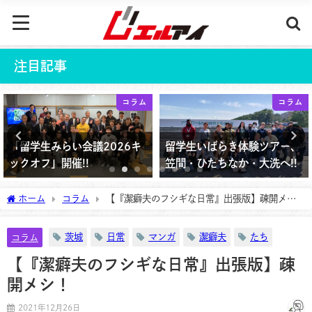
注目記事
コラム
コラム
「留学生みらい会議2026キ
留学生いばらき体験ツアー、
ックオフ」開催!!
笠間・ひたちなか・大洗へ!!
2026年4月4日
2026年3月10日
ホーム
コラム
【『潔癖夫のフシギな日常』出張版】疎開メ
シ！
茨城
日常
マンガ
潔癖夫
たち
コラム
【『潔癖夫のフシギな日常』出張版】疎
開メシ！
2021年12月26日