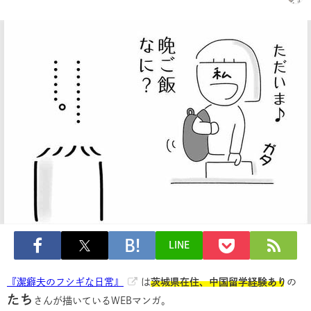
LINE
『潔癖夫のフシギな日常』
は
茨城県在住、中国留学経験あり
の
たち
さんが描いているWEBマンガ。