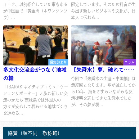
ィーク、以前紹介していた事もある
限定しています。そのため抖音が生
が中国語で「黄金周（ホワンジンゾ
み出す新しいビジネスや文化が、日
ウ）...
本人に伝わる...
編集部より
コラム
多文化交流会がつなぐ地域
【朱舜水】夢、破れて……
の輪
今回で『朱舜水の生涯～中国編』は
最終回となります。明が滅亡してか
「IBARAKIネイティブコミュニケー
ら15年、海をさすらいながらも反
ションサポーター」と歩む新しい交
清復明を志してきた朱舜水でした
流のかたち 茨城県では外国人の
が、その夢が粉...
方々が安心して暮らせる地域づくり
を進める...
協賛（順不同・敬称略）