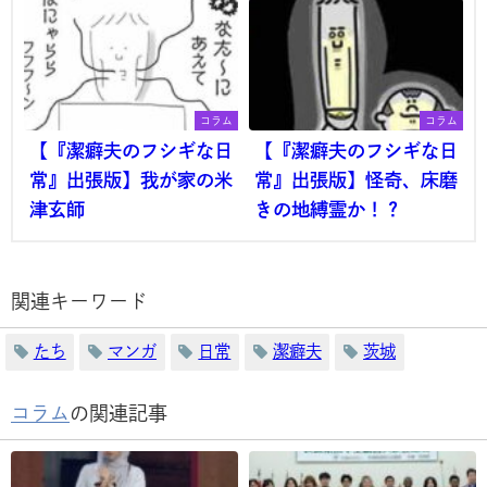
コラム
コラム
【『潔癖夫のフシギな日
【『潔癖夫のフシギな日
常』出張版】我が家の米
常』出張版】怪奇、床磨
津玄師
きの地縛霊か！？
関連キーワード
たち
マンガ
日常
潔癖夫
茨城
コラム
の関連記事