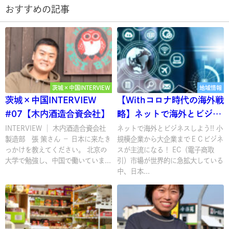
おすすめの記事
茨城×中国INTERVIEW
地域情報
茨城×中国INTERVIEW
【Withコロナ時代の海外戦
#07【木内酒造合資会社】
略】ネットで海外とビジネ
スしよう!! 北米進出セミナ
INTERVIEW │ 木内酒造合資会社
ネットで海外とビジネスしよう!! 小
製造部 張 策さん － 日本に来たき
規模企業から大企業までＥＣビジネ
ー
っかけを教えてください。 北京の
スが主流になる！ EC（電子商取
大学で勉強し、中国で働いていま...
引）市場が世界的に急拡大している
中、日本...