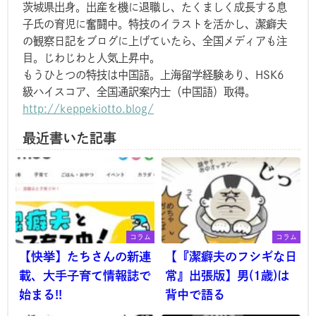
茨城県出身。出産を機に退職し、たくましく成長する息
子氏の育児に奮闘中。特技のイラストを活かし、潔癖夫
の観察日記をブログに上げていたら、全国メディアも注
目。じわじわと人気上昇中。
もうひとつの特技は中国語。上海留学経験あり、HSK6
級ハイスコア、全国通訳案内士（中国語）取得。
http://keppekiotto.blog/
最近書いた記事
コラム
コラム
【快挙】たちさんの新連
【『潔癖夫のフシギな日
載、大手子育て情報誌で
常』出張版】男(1歳)は
始まる!!
背中で語る