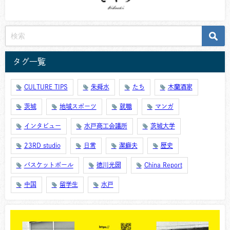
タグ一覧
CULTURE TIPS
朱舜水
たち
木蘭酒家
茨城
地域スポーツ
就職
マンガ
インタビュー
水戸商工会議所
茨城大学
23RD studio
日常
潔癖夫
歴史
バスケットボール
徳川光圀
China Report
中国
留学生
水戸