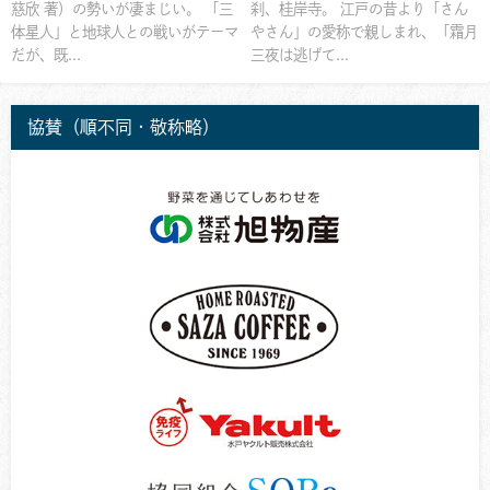
慈欣 著）の勢いが凄まじい。 「三
刹、桂岸寺。 江戸の昔より「さん
体星人」と地球人との戦いがテーマ
やさん」の愛称で親しまれ、「霜月
だが、既...
三夜は逃げて...
協賛（順不同・敬称略）