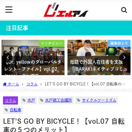
注目記事
インタビュー
編集部より
【Dr. yellowのグローバルタ
母語で外国人在住者を支援
レント・ファイル】vol.02
「IBARAKIネイティブコミュ
ヤンジェミン選手
ニケーションサポーター」と
は？
ホーム
コラム
LET'S GO BY BICYCLE！【vol.07 自転車の５
2026年3月25日
つのメリット】
2025年9月13日
水戸
水戸商工会議所
サイクルツーリズム
コラム
自転車
LET'S GO BY BICYCLE！【vol.07 自転
車の５つのメリット】