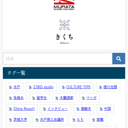
タグ一覧
水戸
23RD studio
CULTURE TIPS
徳川光圀
朱舜水
留学生
木蘭酒家
マンガ
China Report
インタビュー
潔癖夫
中国
茨城大学
水戸商工会議所
たち
就職