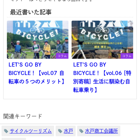
最近書いた記事
コラム
コラム
LET'S GO BY
LET'S GO BY
BICYCLE！【vol.07 自
BICYCLE！【vol.06 [特
転車の５つのメリット】
別寄稿] 生活に馴染む自
転車乗り】
関連キーワード
サイクルツーリズム
水戸
水戸商工会議所