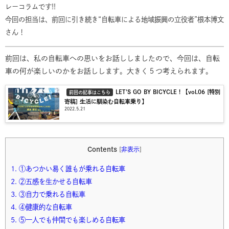
レーコラムです!!
今回の担当は、前回に引き続き“
自転車による地域振興の立役者
”根本博文
さん！
前回は、私の自転車への思いをお話ししましたので、今回は、自転
車の何が楽しいのかをお話しします。大きく５つ考えられます。
LET'S GO BY BICYCLE！【vol.06 [特別
前回の記事はこちら
寄稿] 生活に馴染む自転車乗り】
2022.5.21
Contents
[
非表示
]
1.
①あつかい易く誰もが乗れる自転車
2.
②五感を生かせる自転車
3.
③自力で乗れる自転車
4.
④健康的な自転車
5.
⑤一人でも仲間でも楽しめる自転車