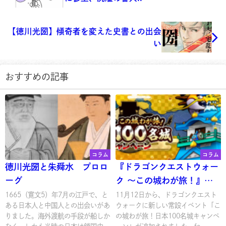
【徳川光圀】傾奇者を変えた史書との出会
い
おすすめの記事
コラム
コラム
徳川光圀と朱舜水 プロロ
『ドラゴンクエストウォー
ーグ
ク ～この城わが旅！』水
戸城
1665（寛文5）年7月の江戸で、と
11月12日から、ドラゴンクエスト
ある日本人と中国人との出会いがあ
ウォークに新しい常設イベント「こ
りました。海外渡航の手段が船しか
の城わが旅！日本100名城キャンペ