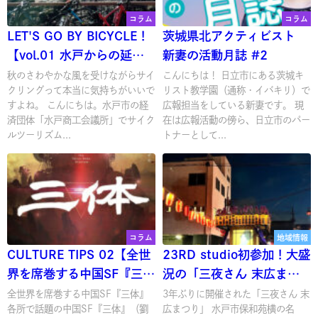
コラム
コラム
LET'S GO BY BICYCLE！
茨城県北アクティビスト
【vol.01 水戸からの延び
新妻の活動月誌 #2
るサイクリングロード】
秋のさわやかな風を受けながらサイ
こんにちは！ 日立市にある茨城キ
クリングって本当に気持ちがいいで
リスト教学園（通称・イバキリ）で
すよね。 こんにちは。水戸市の経
広報担当をしている新妻です。 現
済団体「水戸商工会議所」でサイク
在は広報活動の傍ら、日立市のパー
ルツーリズム...
トナーとして...
コラム
地域情報
CULTURE TIPS 02【全世
23RD studio初参加！大盛
界を席巻する中国SF『三
況の「三夜さん 末広まつ
体』】
り」
全世界を席巻する中国SF『三体』
3年ぶりに開催された「三夜さん 末
各所で話題の中国SF『三体』（劉
広まつり」 水戸市保和苑横の名