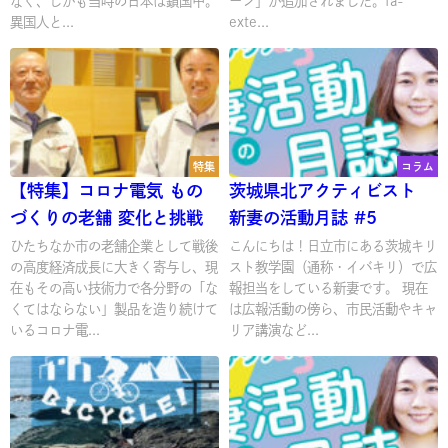
なく、しかも当時の日本は鎖国中。
ーン」が追加されました。fa-
異国人と...
exte...
特集
コラム
【特集】コロナ電気 もの
茨城県北アクティビスト
づくりの老舗 変化と挑戦
新妻の活動月誌 #5
ひたちなか市の老舗企業として戦後
こんにちは！日立市にある茨城キリ
の高度経済成長に大きく寄与し、現
スト教学園（通称・イバキリ）で広
在もその高い技術力で各分野の「な
報担当をしている新妻です。 現在
くてはならない」製品を造り続けて
は広報活動の傍ら、市民活動やキャ
いるコロナ電...
リア講演など...