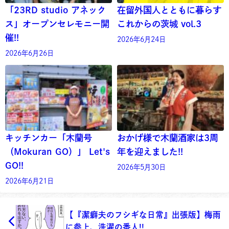
「23RD studio アネック
在留外国人とともに暮らす
ス」オープンセレモニー開
これからの茨城 vol.3
催!!
2026年6月24日
2026年6月26日
キッチンカー「木蘭号
おかげ様で木蘭酒家は3周
（Mokuran GO）」 Let's
年を迎えました!!
GO!!
2026年5月30日
2026年6月21日
【『潔癖夫のフシギな日常』出張版】梅雨
に参上、洗濯の番人!!