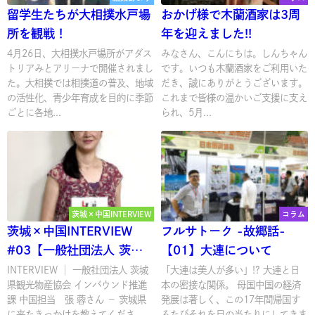
留学生たちが大相撲水戸場
おかげ様で木蘭酒家は3周
所を観戦！
年を迎えました!!
4月26日、大相撲水戸場所がアダス
みなさん、こんにちは。しんちゃん
トリアみとアリーナで開催されまし
です。いつも木蘭酒家をご利用いた
た。大相撲では相撲道の普及、地域
だき、誠にありがとうございます。
の活性化、青少年育成を目的に季節
これまで皆様の温かいご支援に支え
ごとに各地...
られ、5月...
茨城×中国INTERVIEW
コラム
茨城×中国INTERVIEW
フルサトーク -故郷話-
#03【一般社団法人 茨城
【01】大連について
県観光物産協会】
INTERVIEW │ 一般社団法人 茨城
「大連は美人が多い」!? 大連と日
県観光物産協会 インバウンド推進
本の密接な関係。 母国中国の経済
課 中国担当 張 蓉さん － 茨城県
発展は著しく、この17年間帰国す
に来たきっかけを教えてくださ...
るたびそれを目の当たりにしてきま