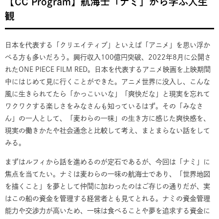
【CC Program】航海士「ナミ」から学ぶ人生
観
日本を代表する「クリエイティブ」といえば「アニメ」を思い浮か
べる方も多いだろう。興行収入100億円突破、2022年8月に公開さ
れたONE PIECE FILM RED。日本を代表するアニメ映画を上映期間
中にはじめて見に行くことができた。アニメ世界に没入し、こんな
風に生きられてたら「かっこいいな」「爽快だな」と現実を忘れて
ワクワクする楽しさをみなさんも知っているはず。その「みなさ
ん」の一人として、「麦わらの一味」の生き方に感じた爽快感を、
現実の働きかたや社会通念と比較して考え、まとまらない話をして
みる。
まずはルフィから話を進めるのが定石であるが、今回は「ナミ」に
焦点を当てたい。ナミは麦わらの一味の航海士であり、「世界地図
を描くこと」を夢として仲間に加わったのはご存じの通りだが、実
はこの船の資金を管理する経営者とも見てとれる。ナミの資金管理
能力や交渉力が高いため、一味は食べることや夢を追求する資金に