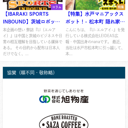
コラム
特集
【IBARAKI SPORTS
【特集】水戸マニアックス
INBOUND】茨城ロボッツ
ポット！- 松本町 隠れ家的
01
展望台 編 -
本企画の想い 弊誌『LI（エルア
こんにちは、『LI-エルアイ-』を発
イ）』は中国と茨城のビジネスや日
行している株式会社LEIDEAS広
常の相互理解を目指している媒体で
報・中国出身のnanaです。 最近、
ある。 その目的から配布は日本人
当社は水戸市松本町に引っ越して、
だけでなく、...
本...
協賛（順不同・敬称略）