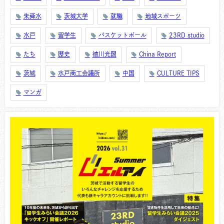
朱舜水
茨城大学
就職
地域スポーツ
水戸
留学生
バスケットボール
23RD studio
たち
歴史
徳川光圀
China Report
茨城
水戸商工会議所
中国
CULTURE TIPS
マンガ