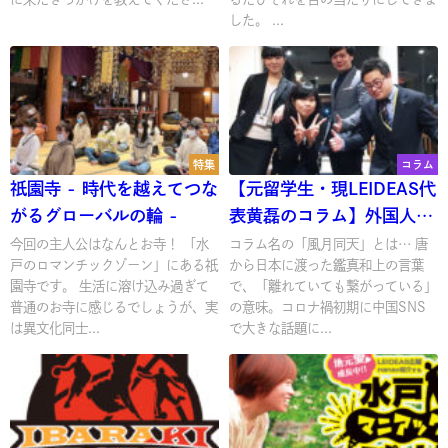
した。 ...
特集
コラム
祇園寺 - 時代を越えてつな
【元留学生・現LEIDEAS代
がるグローバルの輪 -
表黄磊のコラム】外国人留
学生の活躍支援「留学生ド
今回の主人公はなんとお寺！ 「水
コラム名の「風月同天」とは… 唐
戸のロマンチックゾーン」にある祇
から日本に渡った鑑真和上の言葉
ラフト会議」
園寺です。 生活に溶け込み過ぎて
で、「離れていても繋がっている」
普通のお寺に感じるでしょうが、実
の意味。コロナ禍初期に中国SNS
は異文化同士...
で大きな話題に...