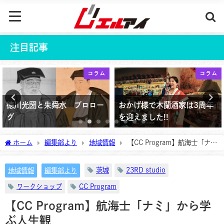
注目記事
コラム
コラム
徳川光圀と朱舜水 プロロー
おかげ様で木蘭酒家は3周年
グ
を迎えました!!
2021年12月11日
2026年5月30日
ホーム
編集部より
地域情報
【CC Program】航海士「ナ
ミ」から学ぶ人生観
茨城
23RD studio
地域情報
編集部より
ワークショップ
CC Program
【CC Program】航海士「ナミ」から学
ぶ人生観