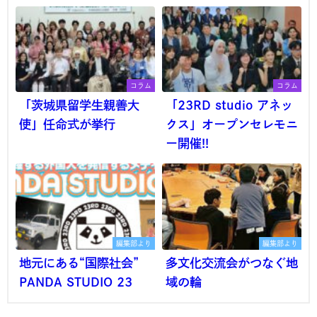
コラム
コラム
「茨城県留学生親善大
「23RD studio アネッ
使」任命式が挙行
クス」オープンセレモニ
ー開催!!
編集部より
編集部より
地元にある“国際社会”
多文化交流会がつなぐ地
PANDA STUDIO 23
域の輪