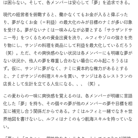
は困らない。そして、各メンバーは安心して「夢」を追求できる。
現代の経営者を俯瞰すると、働かなくてもお金が入ると偉ぶった
り、夢がなくお金（＝利益）の最大化のみが目標のナミが多い印象
を受ける。夢がないナミは一味みんなが必要とする「サウザンドサ
ニー号」をつくるための資金出資を渋り、ルフィやゾロの強さを売
り物にし、サンジの料理を商品にして利益を最大化しているだろう
（笑）。ただ、その爽快感のない状況は各メンバーにも明確な夢が
ない状況か、他人の夢を尊重し合わない場合にのみ起こりうるは
ず。仮に、サンジに夢がなく、ナミに資本的な権力があるとする
と、ナミがサンジの料理スキルを買い、サンジはあるレストランの
店長として生計を立てる人生になる、、、（笑）。
この麦わらの一味に爽快感を覚えるのは、各メンバーが明確に言語
化した「夢」を持ち、その個々の夢が他のメンバーの夢や目標を相
互に補完し合う関係だからである。ナミはルフィと一緒でなきゃ世
界地図を書けないし、ルフィはナミのもつ航海スキルを持っていな
い。