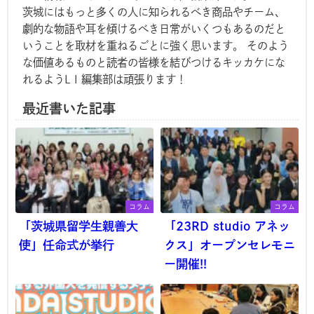
茨城にはもっと多くの人に知られるべき商品やチーム、
劇的な物語や耳を傾けるべき日常がいくつもあるのだと
いうことを取材を重ねるごとに強く思います。 そのよう
な価値あるものと読者の皆様を結びつけるキッカケにな
れるようL I 編集部は頑張ります！
最近書いた記事
コラム
コラム
「茨城県留学生親善大
「23RD studio アネッ
使」任命式が挙行
クス」オープンセレモニ
ー開催!!