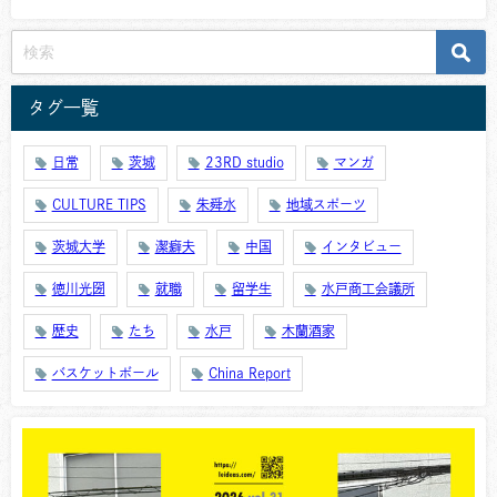
タグ一覧
日常
茨城
23RD studio
マンガ
CULTURE TIPS
朱舜水
地域スポーツ
茨城大学
潔癖夫
中国
インタビュー
徳川光圀
就職
留学生
水戸商工会議所
歴史
たち
水戸
木蘭酒家
バスケットボール
China Report