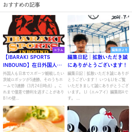
おすすめの記事
コラム
編集部より
【IBARAKI SPORTS
編集日記│拡散いただき誠
INBOUND】在日外国人向
にありがとうございます！
けのスポーツプロモーショ
外国人も日本でスポーツ観戦したい
編集日記│拡散いただき誠にありが
茨城ロボッツが5連勝、そのうちホ
とうございます！ いつもLIをご覧
ンをもっと盛り上げたい！
ームで3連勝（3月24日時点）。こ
いただきまして誠にありがとうござ
れまで僅差で勝利を逃すことがあり
います。 LI（エルアイ）編集部Aで
B1の壁...
す。 ...