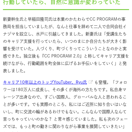
行動していたら、自然に意識が変わっていた
新妻幹生氏と早稲田隆司氏は本業のかたわらでCC PROGRAMの事
務局を担当していましたが、なんと仕事を辞めて二人で合同会社イ
ナヅマを設立し、水戸に引越してきました。新妻氏は「受講生たち
のキャリア支援を行っていたら、いつのまにか自分たちが大きく影
響を受けていた。人づくり、町づくりってこういうことなのかと実
感できた。独立後も『CC PROGRAM 2.0』と称してキャリア支援を
続けながら、行動範囲を町全体に広げるお手伝いをしていく」と発
表しました。
キャリア10年以上のトップYouTuber、Ryu氏
も登壇。「フォロ
ワーは180万人に成長し、その多くが海外の方たちです。私自身マ
レーシア出身なので、すごい国際人、グローバルな人と思われるこ
とが多いです。でも実際のところ、私にはご近所に知り合いはいな
いし、町に交流の輪があるわけでもない。こんなんで国際人なんて
言っちゃっていいのかな？ と常々感じていました。私も次のフェー
ズでは、もっと町の動きに関わりながら事業を展開していきたい」