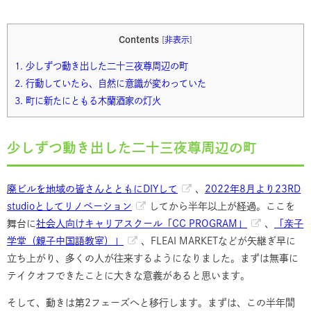
Contents
[
非表示
]
1.
少しずつ動き出した二十三夜尊周辺の町
2.
行動していたら、自然に意識が変わっていた
3.
町に新たにともる木蘭酒家の灯火
少しずつ動き出した二十三夜尊周辺の町
廃ビルを地域の皆さんとともにDIYして
、
2022年8月より23RD
studioとしてリノベーション
してから半年以上が経過。ここを
舞台に
社会人向けキャリアスクール「CC PROGRAM」
、
「亲子
学堂（親子中国語教室）」
、FLEAI MARKETなどが矢継ぎ早に
立ち上がり、多くの人が往来するようになりました。まずは無事に
テイクオフできたことに大きな意義があると思います。
そして、動きは第2フェーズへと移行します。まずは、この半年間