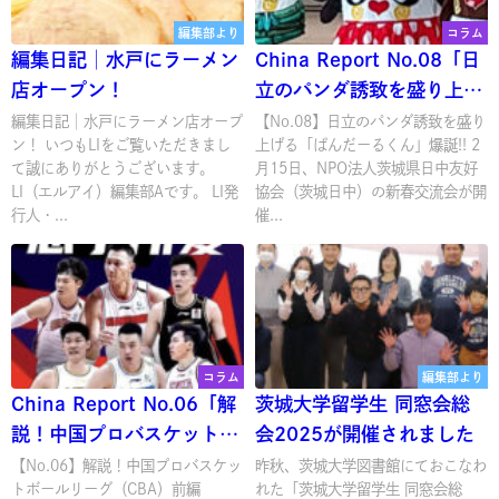
編集部より
コラム
編集日記│水戸にラーメン
China Report No.08「日
店オープン！
立のパンダ誘致を盛り上げ
る「ぱんだーるくん」爆
編集日記│水戸にラーメン店オープ
【No.08】日立のパンダ誘致を盛り
ン！ いつもLIをご覧いただきまし
上げる「ぱんだーるくん」爆誕!! 2
誕!!」
て誠にありがとうございます。
月15日、NPO法人茨城県日中友好
LI（エルアイ）編集部Aです。 LI発
協会（茨城日中）の新春交流会が開
行人・...
催...
コラム
編集部より
China Report No.06「解
茨城大学留学生 同窓会総
説！中国プロバスケットボ
会2025が開催されました
ールリーグ（CBA）前編」
【No.06】解説！中国プロバスケッ
昨秋、茨城大学図書館にておこなわ
トボールリーグ（CBA）前編
れた「茨城大学留学生 同窓会総