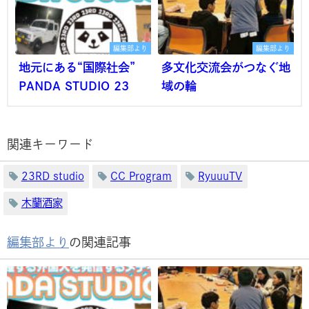
編集部より
編集部より
地元にある“国際社会”
多文化交流会がつなぐ地
PANDA STUDIO 23
域の輪
関連キーワード
23RD studio
CC Program
RyuuuTV
木蘭酒家
編集部より
の関連記事