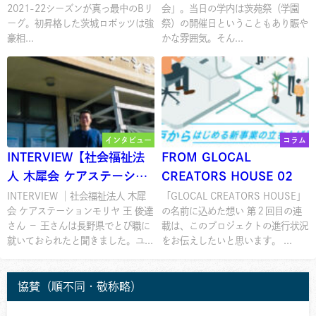
2021-22シーズンが真っ最中のBリ
会」。当日の学内は茨苑祭（学園
ーグ。初昇格した茨城ロボッツは強
祭）の開催日ということもあり賑や
豪相...
かな雰囲気。そん...
インタビュー
コラム
INTERVIEW【社会福祉法
FROM GLOCAL
人 木犀会 ケアステーショ
CREATORS HOUSE 02
ンモリヤ 王俊達さん】
INTERVIEW │社会福祉法人 木犀
「GLOCAL CREATORS HOUSE」
会 ケアステーションモリヤ 王 俊達
の名前に込めた想い 第２回目の連
さん － 王さんは長野県でとび職に
載は、このプロジェクトの進行状況
就いておられたと聞きました。ユ...
をお伝えしたいと思います。 ...
協賛（順不同・敬称略）