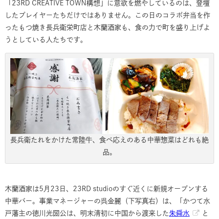
「23RD CREATIVE TOWN構想」に意欲を燃やしているのは、登壇
したプレイヤーたちだけではありません。この日のコラボ弁当を作
ったもつ焼き長兵衛栄町店と木蘭酒家も、食の力で町を盛り上げよ
うとしている人たちです。
長兵衛たれをかけた常陸牛、食べ応えのある中華惣菜はどれも絶
品。
木蘭酒家は5月23日、23RD studioのすぐ近くに新規オープンする
中華バー。事業マネージャーの呉金麗（下写真右）は、「かつて水
戸藩主の徳川光圀公は、明末清初に中国から渡来した
朱舜水
と