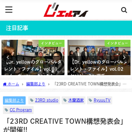
注目記事
インタビュー
インタビュー
llowのグローバルタ
【Dr. yellowのグローバルタ
おかげ様で
ル】vol.01
レント・ファイル】vol.02
を迎えました
・ タンさん
ヤンジェミン選手
2026年5月3
ホーム
編集部より
「23RD CREATIVE TOWN構想発表会」が
日
2026年3月25日
開催!!
23RD studio
木蘭酒家
RyuuuTV
編集部より
CC Program
「23RD CREATIVE TOWN構想発表会」
が開催!!