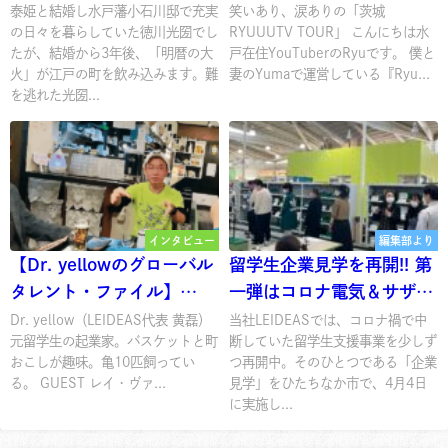
RYUUUTV TOUR」
泰姫と結婚し水戸藩小石川邸で充実
笑いあり、涙ありの「茨城
の日々を暮らしていた徳川光圀でし
RYUUUTV TOUR」 こんにちは水
たが、結婚から3年後、「明暦の大
戸在住YouTuberのRyuです。 僕と
火」が江戸の町を飲み込みます。難
妻のYumaで運営している『Ryu...
を逃れた光圀...
インタビュー
編集部より
【Dr. yellowのグローバル
留学生企業見学を再開!! 第
タレント・ファイル】
一弾はコロナ電気＆サザコ
vol.01 レイ・ヴァン・ タ
ーヒー
Dr. yellow（LEIDEAS代表 黄磊）
当社LEIDEASでは、コロナ禍で中
元留学生の起業家。バスケットと町
断していた留学生支援事業を少しず
ンさん
おこしが趣味。亀10匹飼ってい
つ再開中。そのひとつである「企業
る。 GUEST レイ・ヴァ...
見学」をひたちなか市で、4月4日
に実施し...