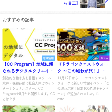
村自工】
おすすめの記事
地域情報
コラム
【CC Program】地域に頼
『ドラゴンクエストウォー
られるデジタルクリエイタ
ク ～この城わが旅！』水
ーに
戸城
創造的な働き方を目指すスクール
11月12日から、ドラゴンクエスト
水戸・保和苑前に社会人向けのイン
ウォークに新しい常設イベント「こ
ターナショナルスクールCC
の城わが旅！日本100名城キャンペ
Programを8月から開校します。CC
ーン」が追加されました。fa-
とはクリ...
exte...