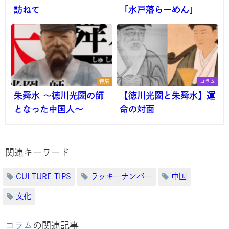
訪ねて
「水戸藩らーめん」
特集
コラム
朱舜水 ～徳川光圀の師
【徳川光圀と朱舜水】運
となった中国人～
命の対面
関連キーワード
CULTURE TIPS
ラッキーナンバー
中国
文化
コラム
の関連記事