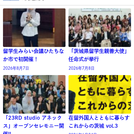
留学生みらい会議ひたちな
「茨城県留学生親善大使」
か市で初開催！
任命式が挙行
2026年8月7日
2026年7月8日
「23RD studio アネック
在留外国人とともに暮らす
ス」オープンセレモニー開
これからの茨城 vol.3
催!!