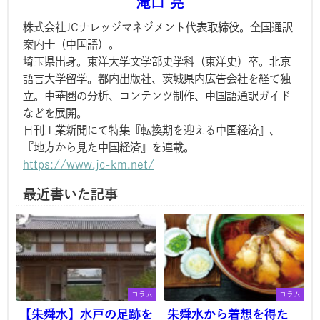
滝口 亮
株式会社JCナレッジマネジメント代表取締役。全国通訳
案内士（中国語）。
埼玉県出身。東洋大学文学部史学科（東洋史）卒。北京
語言大学留学。都内出版社、茨城県内広告会社を経て独
立。中華圏の分析、コンテンツ制作、中国語通訳ガイド
などを展開。
日刊工業新聞にて特集『転換期を迎える中国経済』、
『地方から見た中国経済』を連載。
https://www.jc-km.net/
最近書いた記事
コラム
コラム
【朱舜水】水戸の足跡を
朱舜水から着想を得た