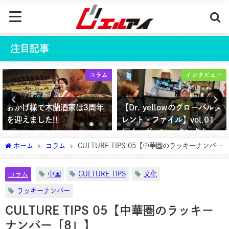
注目記事
コラム
インタビュー
おかげ様で木蘭酒家は3周年
【Dr. yellowのグローバルタ
を迎えました!!
レント・ファイル】vol.01
レイ・ヴァン・ タンさん
2026年5月30日
ホーム
コラム
CULTURE TIPS 05【中華圏のラッキーナンバー
2025年9月5日
「8」】
中国
CULTURE TIPS
文化
コラム
ラッキーナンバー
CULTURE TIPS 05【中華圏のラッキー
ナンバー「8」】