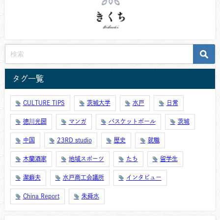
タグ一覧
CULTURE TIPS
茨城大学
水戸
日常
徳川光圀
マンガ
バスケットボール
茨城
中国
23RD studio
歴史
就職
木蘭酒家
地域スポーツ
たち
留学生
潔癖夫
水戸商工会議所
インタビュー
China Report
朱舜水