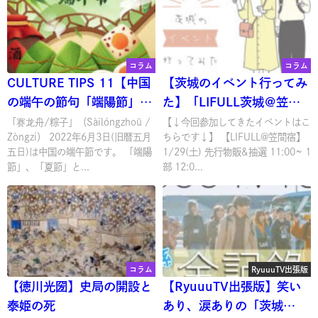
コラム
コラム
CULTURE TIPS 11【中国
【茨城のイベント行ってみ
の端午の節句「端陽節」で
た】「LIFULL茨城＠笠間
お馴染みのものと言え
宿」に参加してきた！
「赛龙舟/粽子」（Sàilóngzhōu /
【↓今回参加してきたイベントはこ
Zòngzi） 2022年6月3日(旧暦五月
ちらです↓】 【LIFULL@笠間宿】
ば…】
五日)は中国の端午節です。 「端陽
1/29(土) 先行物販&抽選 11:00~ 1
節」、「夏節」と...
部 12:0...
コラム
RyuuuTV出張版
【徳川光圀】史局の開設と
【RyuuuTV出張版】笑い
泰姫の死
あり、涙ありの「茨城